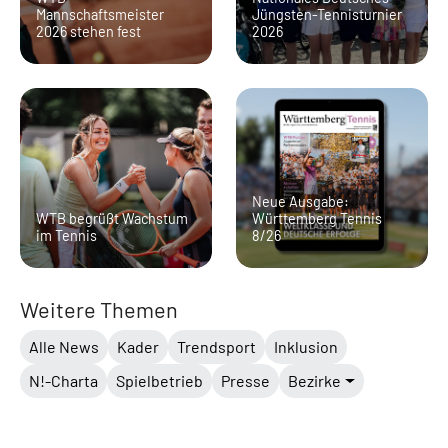
Mannschaftsmeister
Jüngsten-Tennisturnier
2026 stehen fest
2026
Neue Ausgabe:
WTB begrüßt Wachstum
Württemberg Tennis
im Tennis
8/26
Weitere Themen
Alle News
Kader
Trendsport
Inklusion
N!-Charta
Spielbetrieb
Presse
Bezirke