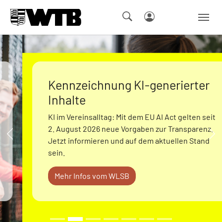
Skip to main navigation
Springe zum Seiteninhalt
Skip to page footer
Kennzeichnung KI-generierter
Inhalte
KI im Vereinsalltag: Mit dem EU AI Act gelten seit
2. August 2026 neue Vorgaben zur Transparenz.
Zurück
We
Jetzt informieren und auf dem aktuellen Stand
sein.
Mehr Infos vom WLSB