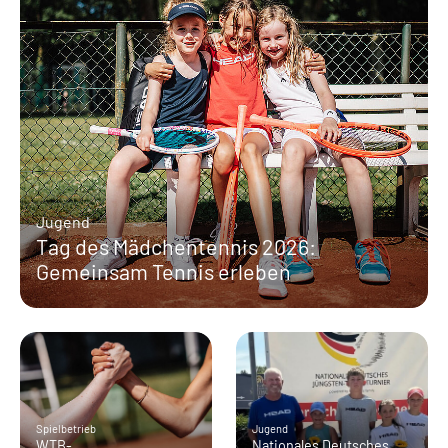
Jugend
Tag des Mädchentennis 2026:
Gemeinsam Tennis erleben
Spielbetrieb
Jugend
WTB-
Nationales Deutsches