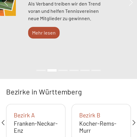
Als Verband treiben wir den Trend
Zurück
We
voran und helfen Tennisvereinen
neue Mitglieder zu gewinnen.
Mehr lesen
Bezirke in Württemberg
Bezirk A
Bezirk B
Franken-Neckar-
Kocher-Rems-
Enz
Murr