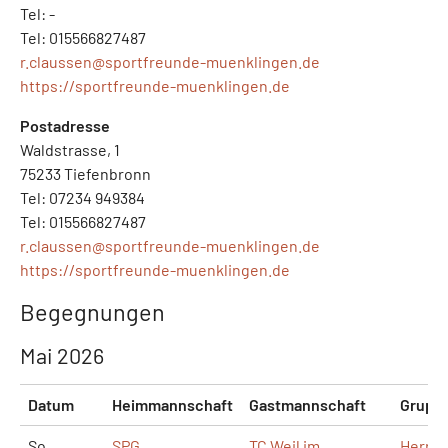
Tel: -
Tel: 015566827487
r.claussen@
sportfreunde-muenklingen.de
https://sportfreunde-muenklingen.de
Postadresse
Waldstrasse, 1
75233 Tiefenbronn
Tel: 07234 949384
Tel: 015566827487
r.claussen@
sportfreunde-muenklingen.de
https://sportfreunde-muenklingen.de
Begegnungen
Mai 2026
Datum
Heimmannschaft
Gastmannschaft
Grupp
So,
SPG
TC Weil im
Herre