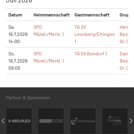
Datum
Heimmannschaft
Gastmannschaft
Grupp
Sa,
SPG
TA SV
Herren
18.7.2026
Münkl./Merkl. 1
Leonberg/Eltingen
Bezirk
14:00
1
Gr. 071
So,
SPG
TA SV Bondorf 1
Dame
19.7.2026
Münkl./Merkl. 1
Bezirks
09:00
Gr. 026
Partner & Sponsoren