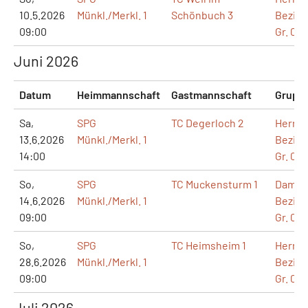
10.5.2026
Münkl./Merkl. 1
Schönbuch 3
Bezirk
09:00
Gr. 015
Juni 2026
Datum
Heimmannschaft
Gastmannschaft
Grupp
Sa,
SPG
TC Degerloch 2
Herren
13.6.2026
Münkl./Merkl. 1
Bezirk
14:00
Gr. 071
So,
SPG
TC Muckensturm 1
Dame
14.6.2026
Münkl./Merkl. 1
Bezirks
09:00
Gr. 026
So,
SPG
TC Heimsheim 1
Herre
28.6.2026
Münkl./Merkl. 1
Bezirk
09:00
Gr. 015
Juli 2026