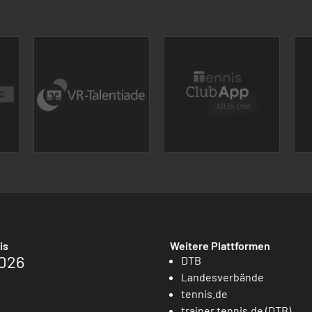
is
Weitere Plattformen
026
DTB
Landesverbände
tennis.de
trainer.tennis.de (DTB)