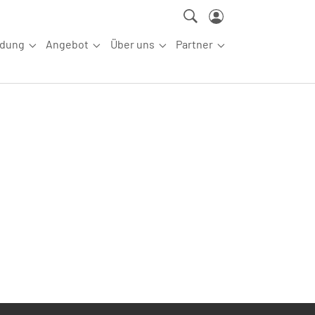
ldung
Angebot
Über uns
Partner
ettkampfsport"
Submenu for "Aus-/Fortbildung"
Submenu for "Angebot"
Submenu for "Über uns"
Submenu for "Partn