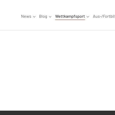
News
Blog
Wettkampfsport
Aus-/Fortbi
Submenu for "News"
Submenu for "Blog"
Submenu for "W