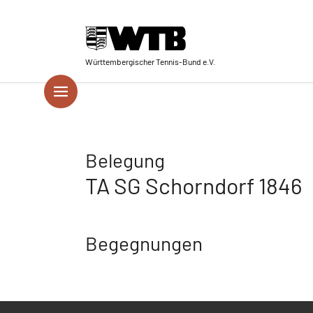
Skip to main navigation
Springe zum Seiteninhalt
Skip to page footer
Württembergischer Tennis-Bund e.V.
Belegung
TA SG Schorndorf 1846
Begegnungen