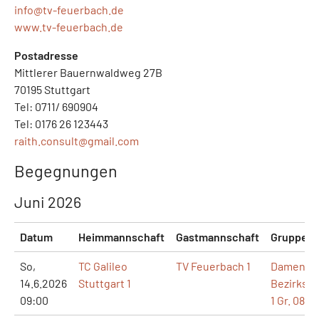
info@
tv-feuerbach.de
www.tv-feuerbach.de
Postadresse
Mittlerer Bauernwaldweg 27B
70195 Stuttgart
Tel: 0711/ 690904
Tel: 0176 26 123443
raith.consult@
gmail.com
Begegnungen
Juni 2026
Datum
Heimmannschaft
Gastmannschaft
Gruppe
So,
TC Galileo
TV Feuerbach 1
Damen 3
14.6.2026
Stuttgart 1
Bezirksst
09:00
1 Gr. 086