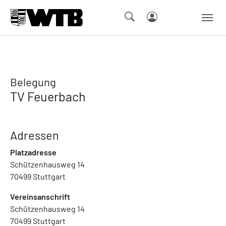
Skip to main navigation
Springe zum Seiteninhalt
Skip to page footer
Belegung
TV Feuerbach
Adressen
Platzadresse
Schützenhausweg 14
70499 Stuttgart
Vereinsanschrift
Schützenhausweg 14
70499 Stuttgart