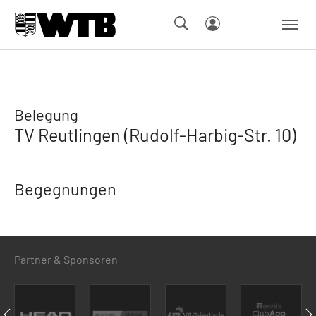
Skip to main navigation
Springe zum Seiteninhalt
Skip to page footer
Belegung
TV Reutlingen (Rudolf-Harbig-Str. 10)
Begegnungen
Partner & Sponsoren