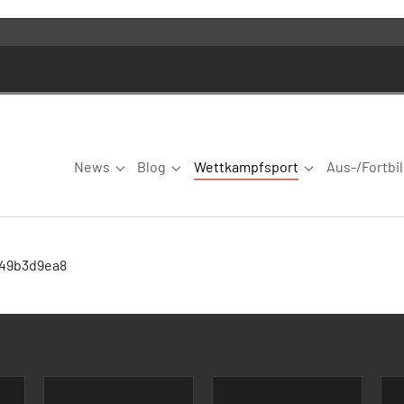
News
Blog
Wettkampfsport
Aus-/Fortbi
Submenu for "News"
Submenu for "Blog"
Submenu for "W
149b3d9ea8