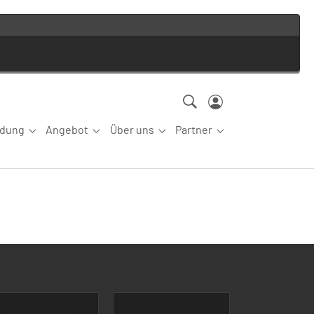
ldung
Angebot
Über uns
Partner
ettkampfsport"
Submenu for "Aus-/Fortbildung"
Submenu for "Angebot"
Submenu for "Über uns"
Submenu for "Partn