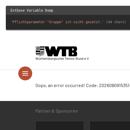
Extbase Variable Dump
'
Pflichtparameter "Gruppe" ist nicht gesetzt.
' (44 chars)
Skip to main navigation
Springe zum Seiteninhalt
Skip to page footer
Württembergischer Tennis-Bund e.V.
Oops, an error occurred! Code: 202608091535
Partner & Sponsoren