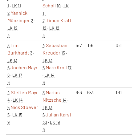
Scholl
1
·
LK 11
10
·
LK
Yannick
2
11
Münzinger
Timon Kraft
2
·
2
LK 12
12
·
LK 12
3
3
Tim
Sebastian
5:7
1:6
0:1
0:
3
4
Burkhardt
Kreuder
3
·
15
·
LK 13
LK 13
Jochen Mayr
Marc Kroll
6
5
17
6
·
LK 17
·
LK 14
9
9
Steffen Mayr
Marius
6:3
6:3
1:0
2:
4
3
Nitzsche
4
·
LK 14
14
·
Nick Stoever
5
LK 13
Julian Karst
5
·
LK 15
6
9
30
·
LK 19
9