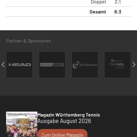
Doppel
2:1
4:
Gesamt
6:3
12
Partner & Sponsoren
Magazin Württemberg Tennis
Ausgabe August 2026
Zum Online Magazin