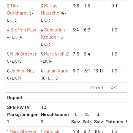
Tim
Marius
3:6
1:6
0:1
0:
3
3
Burkhardt
Nitzsche
3
·
14
·
LK 13
LK 13
Steffen Mayr
Sebastian
6:4
6:3
1:0
2:
4
4
Kreuder
4
·
LK 14
15
·
LK 13
Nick Stoever
Marc Kroll
7:5
6:4
1:0
2:
5
5
17
5
·
LK 15
·
LK 14
Jochen Mayr
Julian Karst
6:7
6:1
13:11
1:0
2:
6
6
6
·
LK 17
30
·
LK 19
Einzel
4:2
8:
Doppel
SPG FV/TV
TC
Markgröningen
Hirschlanden
1.
2.
3.
1
2
Satz
Satz
Satz
Matches
Sät
Marc Stoever
Yannick
4:6
6:2
10:5
1:0
2:
1
1