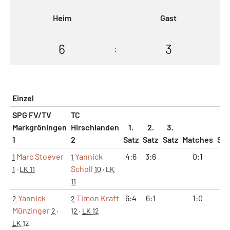
Heim
Gast
6
3
:
Einzel
SPG FV/TV
TC
Markgröningen
Hirschlanden
1.
2.
3.
1
2
Satz
Satz
Satz
Matches
Sät
Marc Stoever
Yannick
4:6
3:6
0:1
0:
1
1
Scholl
1
·
LK 11
10
·
LK
11
Yannick
Timon Kraft
6:4
6:1
1:0
2:
2
2
Münzinger
2
·
12
·
LK 12
LK 12