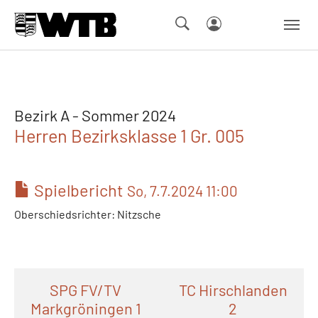
Skip to main navigation
Springe zum Seiteninhalt
Skip to page footer
Bezirk A - Sommer 2024
Herren Bezirksklasse 1 Gr. 005
Spielbericht
So, 7.7.2024 11:00
Oberschiedsrichter: Nitzsche
SPG FV/TV
TC Hirschlanden
Markgröningen 1
2