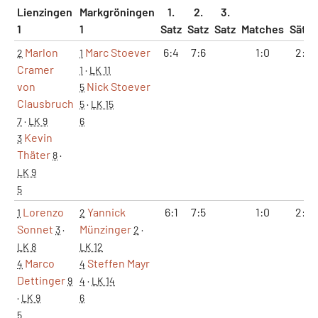
Lienzingen
Markgröningen
1.
2.
3.
1
1
Satz
Satz
Satz
Matches
Sätze
Marlon
Marc Stoever
6:4
7:6
1:0
2:0
2
1
Cramer
1
·
LK 11
von
Nick Stoever
5
Clausbruch
5
·
LK 15
7
·
LK 9
6
Kevin
3
Thäter
8
·
LK 9
5
Lorenzo
Yannick
6:1
7:5
1:0
2:0
1
2
Sonnet
Münzinger
3
·
2
·
LK 8
LK 12
Marco
Steffen Mayr
4
4
Dettinger
9
4
·
LK 14
·
LK 9
6
5