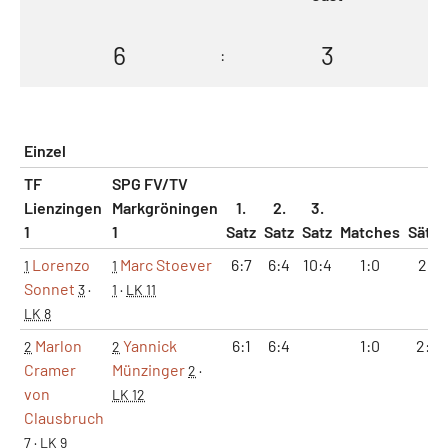
6
3
:
Einzel
TF
SPG FV/TV
Lienzingen
Markgröningen
1.
2.
3.
1
1
Satz
Satz
Satz
Matches
Sätze
Lorenzo
Marc Stoever
6:7
6:4
10:4
1:0
2:1
1
1
Sonnet
3
·
1
·
LK 11
LK 8
Marlon
Yannick
6:1
6:4
1:0
2:0
2
2
Cramer
Münzinger
2
·
von
LK 12
Clausbruch
7
·
LK 9