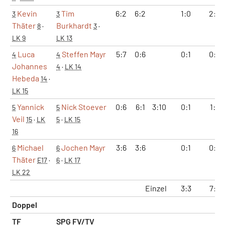
Kevin
Tim
6:2
6:2
1:0
2:0
3
3
Thäter
Burkhardt
8
·
3
·
LK 9
LK 13
Luca
Steffen Mayr
5:7
0:6
0:1
0:2
4
4
Johannes
4
·
LK 14
Hebeda
14
·
LK 15
Yannick
Nick Stoever
0:6
6:1
3:10
0:1
1:2
5
5
Veil
15
·
LK
5
·
LK 15
16
Michael
Jochen Mayr
3:6
3:6
0:1
0:2
6
6
Thäter
E17
·
6
·
LK 17
LK 22
Einzel
3:3
7:7
Doppel
TF
SPG FV/TV