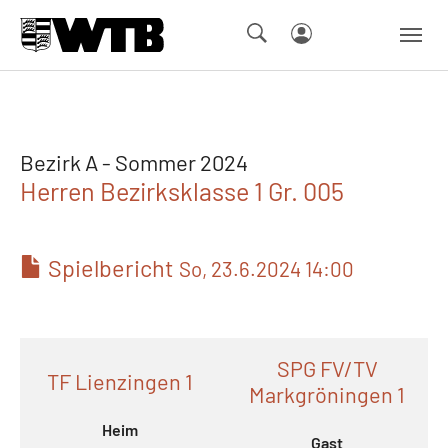
Skip to main navigation
Springe zum Seiteninhalt
Skip to page footer
Bezirk A - Sommer 2024
Herren Bezirksklasse 1 Gr. 005
Spielbericht
So, 23.6.2024 14:00
SPG FV/TV
TF Lienzingen 1
Markgröningen 1
Heim
Gast