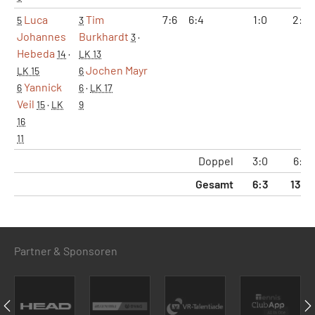
Luca
Tim
7:6
6:4
1:0
2:0
5
3
Johannes
Burkhardt
3
·
Hebeda
14
·
LK 13
Jochen Mayr
LK 15
6
Yannick
6
6
·
LK 17
Veil
15
·
LK
9
16
11
Doppel
3:0
6:0
Gesamt
6:3
13:7
Partner & Sponsoren