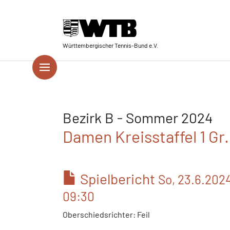
Skip to main navigation
Springe zum Seiteninhalt
Skip to page footer
Württembergischer Tennis-Bund e.V.
Bezirk B - Sommer 2024
Damen Kreisstaffel 1 Gr
Spielbericht
So, 23.6.202
09:30
Oberschiedsrichter: Feil