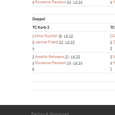
Roxanne Paulsen
4
24
·
LK 24
4
Doppel
TC Korb 2
TC
Aline Rustler
S
1
16
·
LK 22
1
Janine Frank
C
3
22
·
LK 23
2
4
3
Amelie Reimann
V
2
21
·
LK 23
3
Roxanne Paulsen
4
24
·
LK 24
4
6
7
Partner & Sponsoren