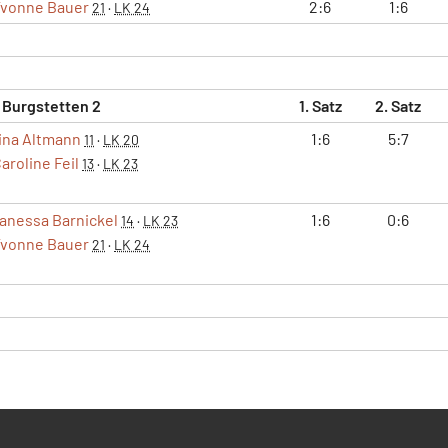
Yvonne Bauer
2:6
1:6
21
·
LK 24
 Burgstetten 2
1. Satz
2. Satz
ina Altmann
1:6
5:7
11
·
LK 20
aroline Feil
13
·
LK 23
anessa Barnickel
1:6
0:6
14
·
LK 23
Yvonne Bauer
21
·
LK 24