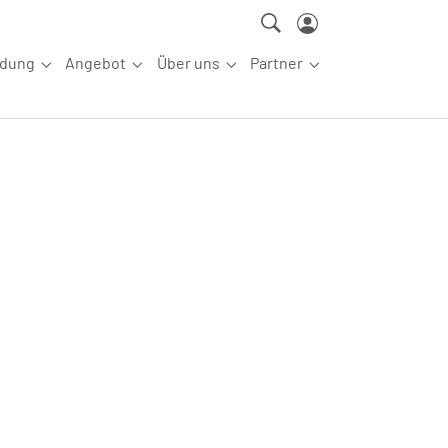
ldung
Angebot
Über uns
Partner
ettkampfsport"
Submenu for "Aus-/Fortbildung"
Submenu for "Angebot"
Submenu for "Über uns"
Submenu for "Partn