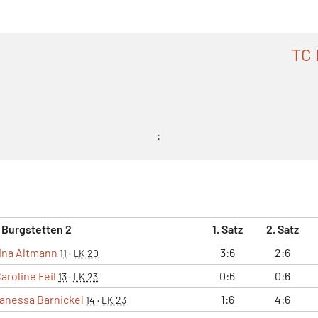
TC 
:
 Burgstetten 2
1. Satz
2. Satz
ina Altmann
3:6
2:6
11
·
LK 20
aroline Feil
0:6
0:6
13
·
LK 23
anessa Barnickel
1:6
4:6
14
·
LK 23