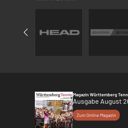
Magazin Württemberg Tenn
Ausgabe August 2
Zum Online Magazin