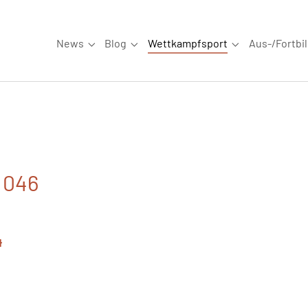
News
Blog
Wettkampfsport
Aus-/Fortbi
Submenu for "News"
Submenu for "Blog"
Submenu for "W
. 046
4