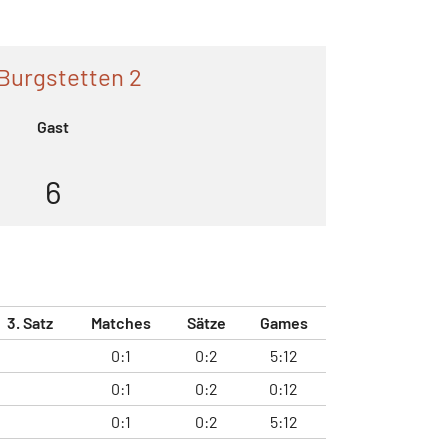
Burgstetten 2
Gast
6
3. Satz
Matches
Sätze
Games
0:1
0:2
5:12
0:1
0:2
0:12
0:1
0:2
5:12