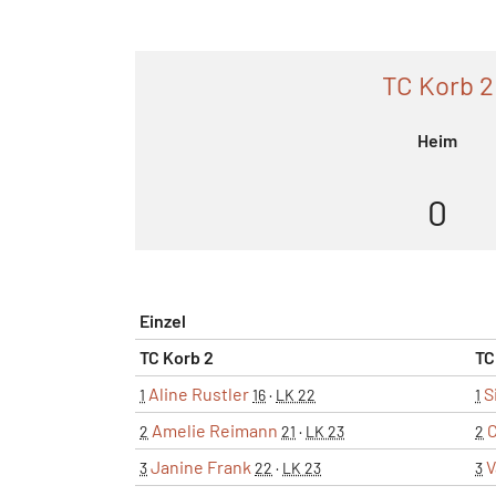
TC Korb 2
Heim
0
Einzel
TC Korb 2
TC
Aline Rustler
S
1
16
·
LK 22
1
Amelie Reimann
C
2
21
·
LK 23
2
Janine Frank
V
3
22
·
LK 23
3