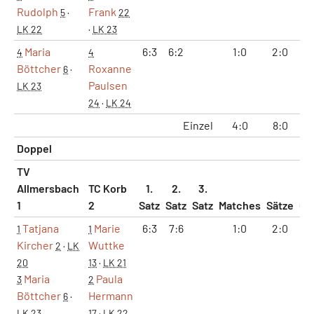
Rudolph
Frank
5
·
22
LK 22
·
LK 23
Maria
6:3
6:2
1:0
2:0
1
4
4
Böttcher
Roxanne
6
·
Paulsen
LK 23
24
·
LK 24
Einzel
4:0
8:0
50
Doppel
TV
Allmersbach
TC Korb
1.
2.
3.
1
2
Satz
Satz
Satz
Matches
Sätze
Ga
Tatjana
Marie
6:3
7:6
1:0
2:0
1
1
1
Kircher
Wuttke
2
·
LK
20
13
·
LK 21
Maria
Paula
3
2
Böttcher
Hermann
6
·
LK 23
17
·
LK 22