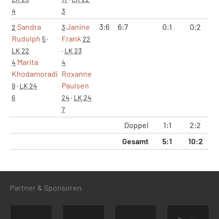
4
3
Sandra
Janine
3:6
6:7
0:1
0:2
9
2
3
Rudolph
Frank
5
·
22
LK 22
·
LK 23
Marita
4
4
Khodamoradi
Roxanne
Paulsen
9
·
LK 24
6
24
·
LK 24
7
Doppel
1:1
2:2
22
Gesamt
5:1
10:2
72
Partner & Sponsoren