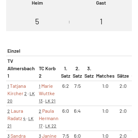
Heim
Gast
5
1
:
Einzel
TV
Allmersbach
TC Korb
1.
2.
3.
1
2
Satz
Satz
Satz
Matches
Sätze
Ga
Tatjana
Marie
6:2
7:5
1:0
2:0
1
1
1
Kircher
Wuttke
2
·
LK
20
13
·
LK 21
Laura
Paula
6:0
6:4
1:0
2:0
1
2
2
Radatz
Hermann
4
·
LK
21
17
·
LK 22
Sandra
Janine
7:5
6:0
1:0
2:0
1
3
3