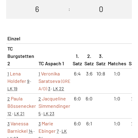
6
0
:
Einzel
TC
Burgstetten
1.
2.
3.
2
TC Aspach 1
Satz
Satz
Satz
Matches
Sät
Lena
Veronika
6:4
3:6
10:8
1:0
2:1
1
1
Holdefer
Saratseva
9
·
(GRE
LK 19
A/D)
3
·
LK 22
Paula
Jacqueline
6:0
6:0
1:0
2:
2
2
Bössenecker
Simmendinger
12
·
LK 21
5
·
LK 23
Vanessa
Marie
6:0
6:1
1:0
2:
3
3
Barnickel
Ebinger
14
·
7
·
LK