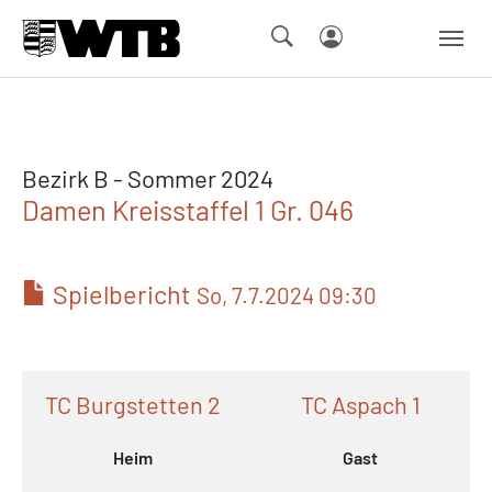
Skip to main navigation
Springe zum Seiteninhalt
Skip to page footer
Bezirk B - Sommer 2024
Damen Kreisstaffel 1 Gr. 046
Spielbericht
So, 7.7.2024 09:30
TC Burgstetten 2
TC Aspach 1
Heim
Gast