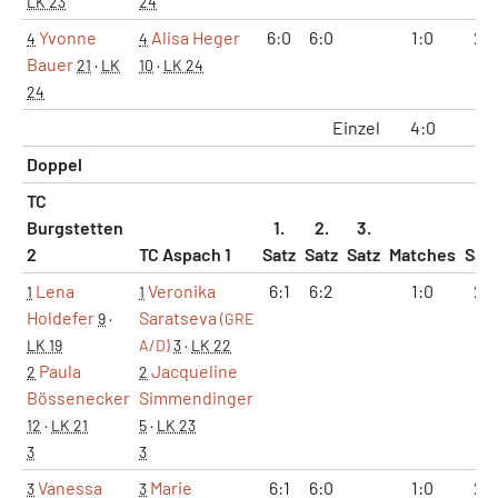
LK 23
24
Yvonne
Alisa Heger
6:0
6:0
1:0
2:
4
4
Bauer
21
·
LK
10
·
LK 24
24
Einzel
4:0
8:1
Doppel
TC
Burgstetten
1.
2.
3.
2
TC Aspach 1
Satz
Satz
Satz
Matches
Sät
Lena
Veronika
6:1
6:2
1:0
2:
1
1
Holdefer
Saratseva
9
·
(GRE
LK 19
A/D)
3
·
LK 22
Paula
Jacqueline
2
2
Bössenecker
Simmendinger
12
·
LK 21
5
·
LK 23
3
3
Vanessa
Marie
6:1
6:0
1:0
2:
3
3