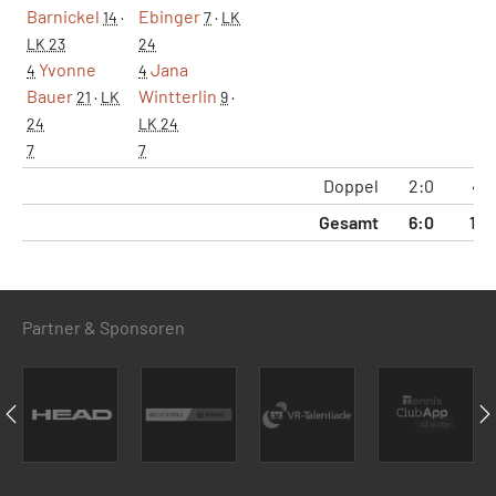
Barnickel
Ebinger
14
·
7
·
LK
LK 23
24
Yvonne
Jana
4
4
Bauer
Wintterlin
21
·
LK
9
·
24
LK 24
7
7
Doppel
2:0
4:
Gesamt
6:0
12:
Partner & Sponsoren