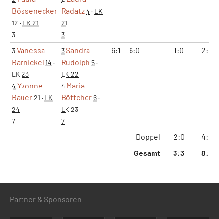
Bössenecker
Radatz
4
·
LK
12
·
LK 21
21
3
3
Vanessa
Sandra
6:1
6:0
1:0
2:0
3
3
Barnickel
Rudolph
14
·
5
·
LK 23
LK 22
Yvonne
Maria
4
4
Bauer
Böttcher
21
·
LK
6
·
24
LK 23
7
7
Doppel
2:0
4:0
Gesamt
3:3
8:6
Partner & Sponsoren