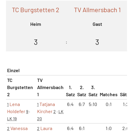
TC Burgstetten 2
TV Allmersbach 1
Heim
Gast
3
3
:
Einzel
TC
TV
Burgstetten
Allmersbach
1.
2.
3.
2
1
Satz
Satz
Satz
Matches
Sätze
Lena
Tatjana
6:4
6:7
5:10
0:1
1:2
1
1
Holdefer
Kircher
9
·
2
·
LK
LK 19
20
Vanessa
Laura
6:4
6:1
1:0
2:0
2
2