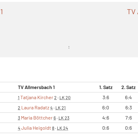
1
TV 
:
TV Allmersbach 1
1. Satz
2. Satz
Tatjana Kircher
3:6
6:4
1
2
·
LK 20
Laura Radatz
6:0
6:3
2
4
·
LK 21
Maria Böttcher
4:6
7:6
3
6
·
LK 23
Julia Heigoldt
0:6
0:6
4
8
·
LK 24