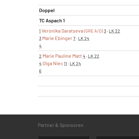
Doppel
TC Aspach 1
Veronika Saratseva
1
(GRE A/D)
3
·
LK 22
Marie Ebinger
3
7
·
LK 24
4
Marie Pauline Matt
2
4
·
LK 22
Olga Niec
4
11
·
LK 24
6
Partner & Sponsoren