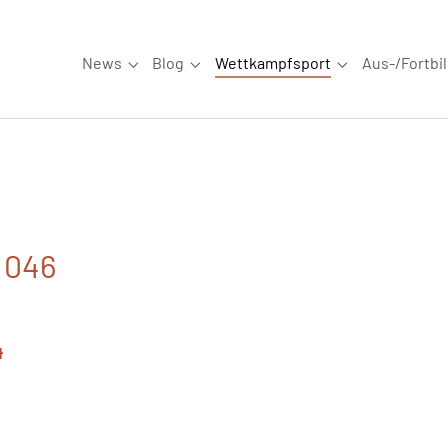
News
Blog
Wettkampfsport
Aus-/Fortbi
Submenu for "News"
Submenu for "Blog"
Submenu for "W
. 046
4