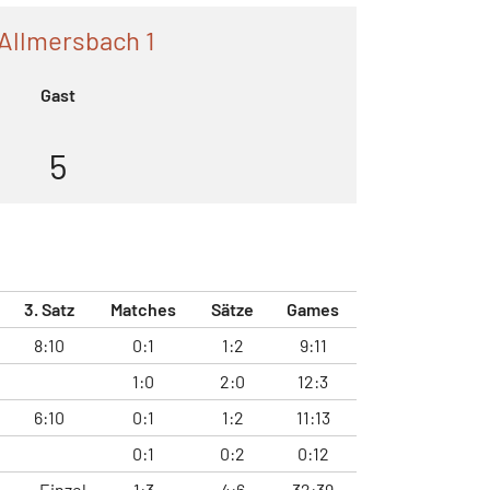
Allmersbach 1
Gast
5
3. Satz
Matches
Sätze
Games
8:10
0:1
1:2
9:11
1:0
2:0
12:3
6:10
0:1
1:2
11:13
0:1
0:2
0:12
Einzel
1:3
4:6
32:39