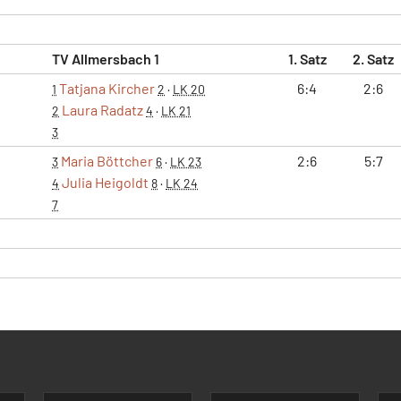
TV Allmersbach 1
1. Satz
2. Satz
Tatjana Kircher
6:4
2:6
1
2
·
LK 20
Laura Radatz
2
4
·
LK 21
3
Maria Böttcher
2:6
5:7
3
6
·
LK 23
Julia Heigoldt
4
8
·
LK 24
7