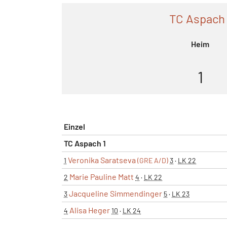
TC Aspach 
Heim
1
Einzel
TC Aspach 1
Veronika Saratseva
1
(GRE A/D)
3
·
LK 22
Marie Pauline Matt
2
4
·
LK 22
Jacqueline Simmendinger
3
5
·
LK 23
Alisa Heger
4
10
·
LK 24