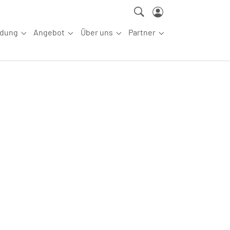
ldung
Angebot
Über uns
Partner
ettkampfsport"
Submenu for "Aus-/Fortbildung"
Submenu for "Angebot"
Submenu for "Über uns"
Submenu for "Partn