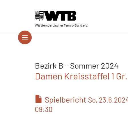
Skip to main navigation
Springe zum Seiteninhalt
Skip to page footer
Württembergischer Tennis-Bund e.V.
Bezirk B - Sommer 2024
Damen Kreisstaffel 1 Gr
Spielbericht
So, 23.6.202
09:30