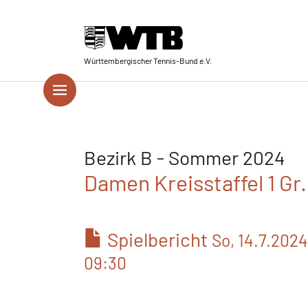
Skip to main navigation
Springe zum Seiteninhalt
Skip to page footer
Württembergischer Tennis-Bund e.V.
Bezirk B - Sommer 2024
Damen Kreisstaffel 1 Gr
Spielbericht
So, 14.7.2024
09:30