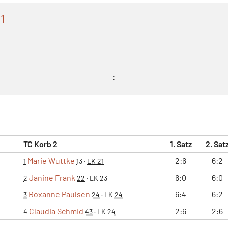
1
:
TC Korb 2
1. Satz
2. Sat
Marie Wuttke
2:6
6:2
1
13
·
LK 21
Janine Frank
6:0
6:0
2
22
·
LK 23
Roxanne Paulsen
6:4
6:2
3
24
·
LK 24
Claudia Schmid
2:6
2:6
4
43
·
LK 24