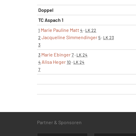
Doppel
TC Aspach 1
Marie Pauline Matt
1
4
·
LK 22
Jacqueline Simmendinger
2
5
·
LK 23
3
Marie Ebinger
3
7
·
LK 24
Alisa Heger
4
10
·
LK 24
7
Partner & Sponsoren