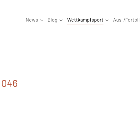
News
Blog
Wettkampfsport
Aus-/Fortbi
Submenu for "News"
Submenu for "Blog"
Submenu for "W
. 046