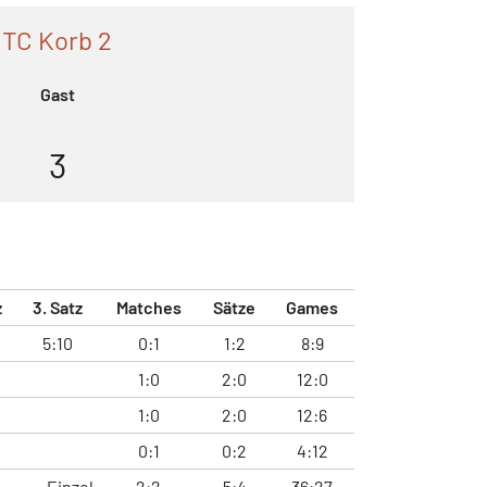
TC Korb 2
Gast
3
z
3. Satz
Matches
Sätze
Games
5:10
0:1
1:2
8:9
1:0
2:0
12:0
1:0
2:0
12:6
0:1
0:2
4:12
Einzel
2:2
5:4
36:27