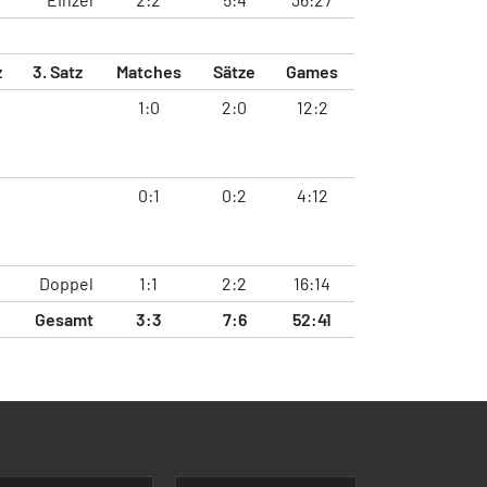
z
3. Satz
Matches
Sätze
Games
1:0
2:0
12:2
0:1
0:2
4:12
Doppel
1:1
2:2
16:14
Gesamt
3:3
7:6
52:41