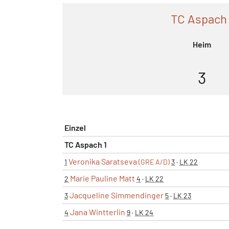
TC Aspach 
Heim
3
Einzel
TC Aspach 1
Veronika Saratseva
1
(GRE A/D)
3
·
LK 22
Marie Pauline Matt
2
4
·
LK 22
Jacqueline Simmendinger
3
5
·
LK 23
Jana Wintterlin
4
9
·
LK 24