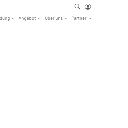
ldung
Angebot
Über uns
Partner
ettkampfsport"
Submenu for "Aus-/Fortbildung"
Submenu for "Angebot"
Submenu for "Über uns"
Submenu for "Partn