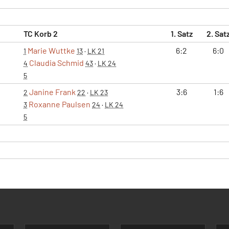
TC Korb 2
1. Satz
2. Sat
Marie Wuttke
6:2
6:0
1
13
·
LK 21
Claudia Schmid
4
43
·
LK 24
5
Janine Frank
3:6
1:6
2
22
·
LK 23
Roxanne Paulsen
3
24
·
LK 24
5