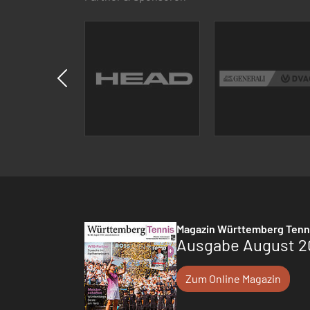
Magazin Württemberg Tenn
Ausgabe August 2
Zum Online Magazin