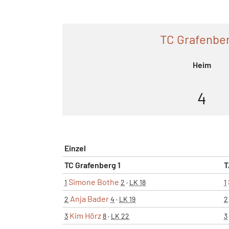
TC Grafenber
Heim
4
Einzel
TC Grafenberg 1
T
Simone Bothe
1
2
·
LK 18
1
Anja Bader
2
4
·
LK 19
2
Kim Hörz
3
8
·
LK 22
3