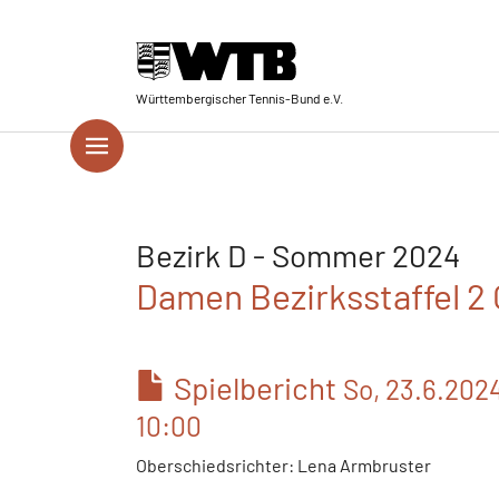
Skip to main navigation
Springe zum Seiteninhalt
Skip to page footer
Württembergischer Tennis-Bund e.V.
Bezirk D - Sommer 2024
Damen Bezirksstaffel 2 
Spielbericht
So, 23.6.202
10:00
Oberschiedsrichter: Lena Armbruster