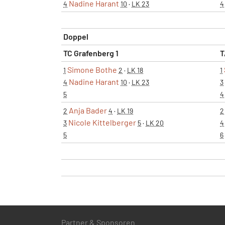
Nadine Harant
4
10
·
LK 23
4
Doppel
TC Grafenberg 1
T
Simone Bothe
1
2
·
LK 18
1
Nadine Harant
4
10
·
LK 23
3
5
4
Anja Bader
2
4
·
LK 19
2
Nicole Kittelberger
3
5
·
LK 20
4
5
6
Partner & Sponsoren