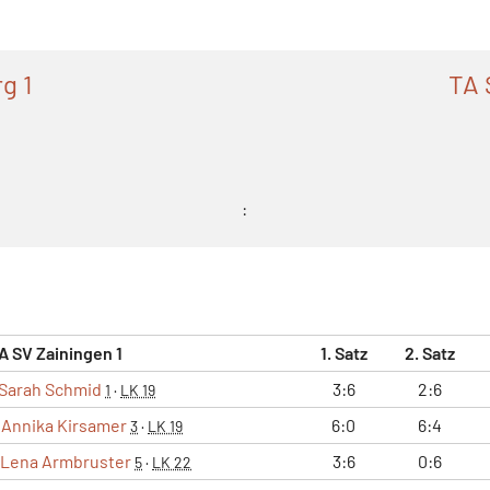
g 1
TA 
:
A SV Zainingen 1
1. Satz
2. Satz
Sarah Schmid
3:6
2:6
1
·
LK 19
Annika Kirsamer
6:0
6:4
3
·
LK 19
Lena Armbruster
3:6
0:6
5
·
LK 22