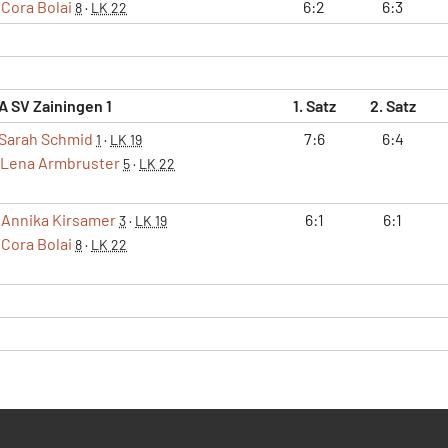
Cora Bolai
6:2
6:3
8
·
LK 22
A SV Zainingen 1
1. Satz
2. Satz
Sarah Schmid
7:6
6:4
1
·
LK 19
Lena Armbruster
5
·
LK 22
Annika Kirsamer
6:1
6:1
3
·
LK 19
Cora Bolai
8
·
LK 22