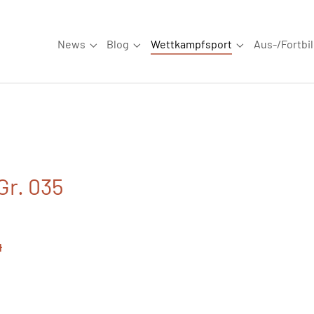
News
Blog
Wettkampfsport
Aus-/Fortbi
Submenu for "News"
Submenu for "Blog"
Submenu for "W
Gr. 035
4