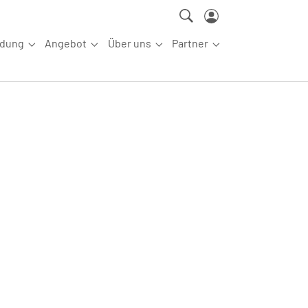
ldung
Angebot
Über uns
Partner
ettkampfsport"
Submenu for "Aus-/Fortbildung"
Submenu for "Angebot"
Submenu for "Über uns"
Submenu for "Partn