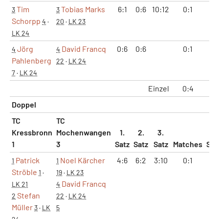
Tim
Tobias Marks
6:1
0:6
10:12
0:1
1:
3
3
Schorpp
4
·
20
·
LK 23
LK 24
Jörg
David Francq
0:6
0:6
0:1
0:
4
4
Pahlenberg
22
·
LK 24
7
·
LK 24
Einzel
0:4
2:
Doppel
TC
TC
Kressbronn
Mochenwangen
1.
2.
3.
1
3
Satz
Satz
Satz
Matches
Sät
Patrick
Noel Kärcher
4:6
6:2
3:10
0:1
1:
1
1
Ströble
1
·
19
·
LK 23
David Francq
LK 21
4
Stefan
2
22
·
LK 24
Müller
3
·
LK
5