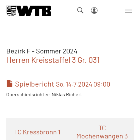
Skip to main navigation
Springe zum Seiteninhalt
Skip to page footer
Bezirk F - Sommer 2024
Herren Kreisstaffel 3 Gr. 031
Spielbericht
So, 14.7.2024 09:00
Oberschiedsrichter: Niklas Richert
TC
TC Kressbronn 1
Mochenwangen 3