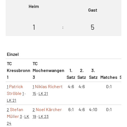
Heim
Gast
1
5
:
Einzel
TC
TC
Kressbronn
Mochenwangen
1.
2.
3.
1
3
Satz
Satz
Satz
Matches
Sät
Patrick
Niklas Richert
4:6
4:6
0:1
0:
1
1
Ströble
1
·
15
·
LK 21
LK 21
Stefan
Noel Kärcher
6:1
4:6
4:10
0:1
1:
2
2
Müller
3
·
LK
19
·
LK 23
24