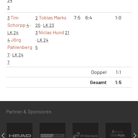
24
3
Tim
Tobias Marks
7:5
6:4
1:0
2:
3
2
Schorpp
4
·
20
·
LK 23
Niclas Hund
LK 24
3
21
Jörg
4
·
LK 24
Pahlenberg
5
7
·
LK 24
7
Doppel
1:1
3:
Gesamt
1:5
5:
Partner & Sponsoren