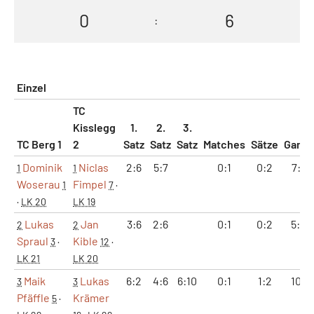
0
6
:
Einzel
TC
Kisslegg
1.
2.
3.
TC Berg 1
2
Satz
Satz
Satz
Matches
Sätze
Game
Dominik
Niclas
2:6
5:7
0:1
0:2
7:13
1
1
Woserau
Fimpel
1
7
·
·
LK 20
LK 19
Lukas
Jan
3:6
2:6
0:1
0:2
5:12
2
2
Spraul
Kible
3
·
12
·
LK 21
LK 20
Maik
Lukas
6:2
4:6
6:10
0:1
1:2
10:9
3
3
Pfäffle
Krämer
5
·