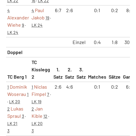
LK 22
16
·
LK 22
Paul
6:7
2:6
0:1
0:2
8:13
4
4
Alexander
Jakob
19
·
Wiehe
9
·
LK 24
LK 24
Einzel
0:4
1:8
30:4
Doppel
TC
Kisslegg
1.
2.
3.
TC Berg 1
2
Satz
Satz
Satz
Matches
Sätze
Game
Dominik
Niclas
2:6
4:6
0:1
0:2
6:12
1
1
Woserau
Fimpel
1
7
·
·
LK 20
LK 19
Lukas
Jan
2
2
Spraul
Kible
3
·
12
·
LK 21
LK 20
3
3