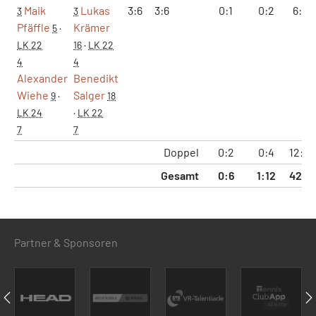
Maik
Lukas
3:6
3:6
0:1
0:2
6:12
3
3
Pfäffle
Krämer
5
·
LK 22
16
·
LK 22
4
4
Alexander
Benedikt
Wiehe
Salger
9
·
18
LK 24
·
LK 22
7
7
Doppel
0:2
0:4
12:24
Gesamt
0:6
1:12
42:71
Partner & Sponsoren