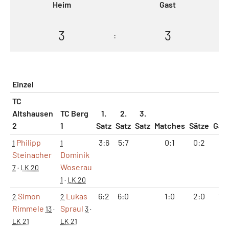
Heim
Gast
3
3
:
Einzel
TC
Altshausen
TC Berg
1.
2.
3.
2
1
Satz
Satz
Satz
Matches
Sätze
Gam
Philipp
3:6
5:7
0:1
0:2
8:1
1
1
Steinacher
Dominik
Woserau
7
·
LK 20
1
·
LK 20
Simon
Lukas
6:2
6:0
1:0
2:0
12
2
2
Rimmele
Spraul
13
·
3
·
LK 21
LK 21