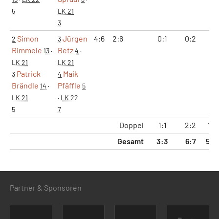
5
LK 21
3
Simon
Jürgen
4:6
2:6
0:1
0:2
6:1
2
3
Rimmele
Betz
13
·
4
·
LK 21
LK 21
Patrick
Maik
3
4
Brändle
Pfäffle
14
·
5
LK 21
·
LK 22
5
7
Doppel
1:1
2:2
18:
Gesamt
3:3
6:7
50:
Partner & Sponsoren