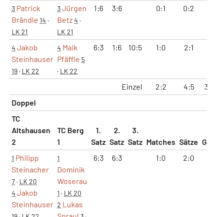
Patrick
Jürgen
1:6
3:6
0:1
0:2
4:
3
3
Brändle
Betz
14
·
4
·
LK 21
LK 21
Jakob
Maik
6:3
1:6
10:5
1:0
2:1
8:
4
4
Steinhauser
Pfäffle
5
19
·
LK 22
·
LK 22
Einzel
2:2
4:5
32:
Doppel
TC
Altshausen
TC Berg
1.
2.
3.
2
1
Satz
Satz
Satz
Matches
Sätze
Gam
Philipp
6:3
6:3
1:0
2:0
12:
1
1
Steinacher
Dominik
Woserau
7
·
LK 20
Jakob
4
1
·
LK 20
Steinhauser
Lukas
2
Spraul
19
·
LK 22
3
·