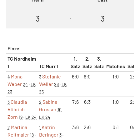
3
3
:
Einzel
TC Nordheim
1.
2.
3.
1
TC Murr 1
Satz
Satz
Satz
Matches
Sätze
Mona
Stefanie
6:0
6:0
1:0
2:0
4
3
Weber
Weller
24
·
LK
28
·
LK
23
25
Claudia
Sabine
7:6
6:3
1:0
2:0
3
2
Röhrich-
Grosser
10
·
Zorn
19
·
LK 24
LK 24
Martina
Katrin
3:6
2:6
0:1
0:2
2
1
Reitmaier
Beringer
18
·
3
·