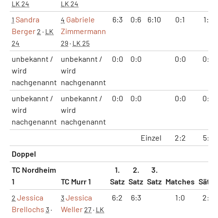
LK 24
LK 24
Sandra
Gabriele
6:3
0:6
6:10
0:1
1:2
1
4
Berger
Zimmermann
2
·
LK
24
29
·
LK 25
unbekannt /
unbekannt /
0:0
0:0
0:0
0:0
wird
wird
nachgenannt
nachgenannt
unbekannt /
unbekannt /
0:0
0:0
0:0
0:0
wird
wird
nachgenannt
nachgenannt
Einzel
2:2
5:4
Doppel
TC Nordheim
1.
2.
3.
1
TC Murr 1
Satz
Satz
Satz
Matches
Sätze
Jessica
Jessica
6:2
6:3
1:0
2:0
2
3
Brellochs
Weller
3
·
27
·
LK