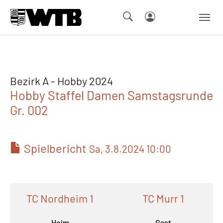
Skip to main navigation
Springe zum Seiteninhalt
Skip to page footer
Bezirk A - Hobby 2024
Hobby Staffel Damen Samstagsrunde
Gr. 002
Spielbericht
Sa, 3.8.2024 10:00
TC Nordheim 1
TC Murr 1
Heim
Gast