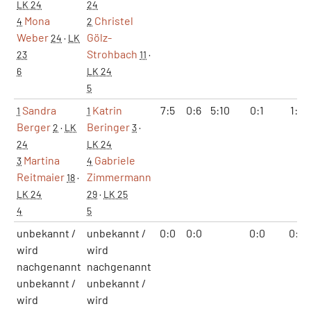
LK 24
24
Mona
Christel
4
2
Weber
Gölz-
24
·
LK
Strohbach
23
11
·
6
LK 24
5
Sandra
Katrin
7:5
0:6
5:10
0:1
1:2
1
1
Berger
Beringer
2
·
LK
3
·
24
LK 24
Martina
Gabriele
3
4
Reitmaier
Zimmermann
18
·
LK 24
29
·
LK 25
4
5
unbekannt /
unbekannt /
0:0
0:0
0:0
0:0
wird
wird
nachgenannt
nachgenannt
unbekannt /
unbekannt /
wird
wird