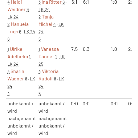
Heidi
Ina Ritter
6:1
6:1
1:0
2:0
4
3
6
·
Weidner
9
·
LK 24
Tanja
LK 24
2
Manuela
Michel
2
4
·
LK
Luga
6
·
LK 24
24
6
5
Ulrike
Vanessa
7:5
6:3
1:0
2:0
1
1
Adelhelm
Danner
1
·
1
·
LK
LK 24
25
Sharin
Viktoria
3
4
Wagner
Rudolf
8
·
LK
8
·
LK
24
24
4
5
unbekannt /
unbekannt /
0:0
0:0
0:0
0:0
wird
wird
nachgenannt
nachgenannt
unbekannt /
unbekannt /
wird
wird