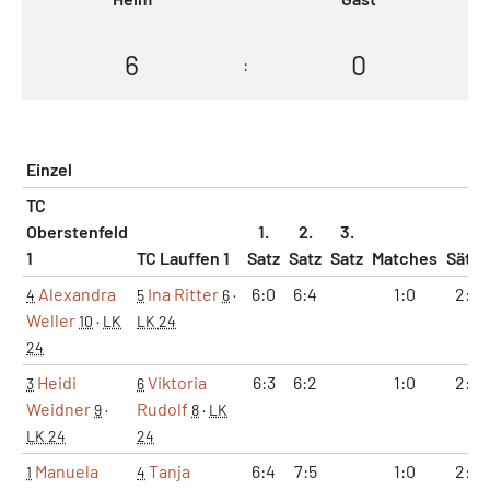
6
0
:
Einzel
TC
Oberstenfeld
1.
2.
3.
1
TC Lauffen 1
Satz
Satz
Satz
Matches
Sätze
Alexandra
Ina Ritter
6:0
6:4
1:0
2:0
4
5
6
·
Weller
10
·
LK
LK 24
24
Heidi
Viktoria
6:3
6:2
1:0
2:0
3
6
Weidner
Rudolf
9
·
8
·
LK
LK 24
24
Manuela
Tanja
6:4
7:5
1:0
2:0
1
4