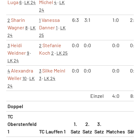
Luga
Michel
6
·
LK 24
4
·
LK
24
Sharin
Vanessa
6:3
3:1
1:0
2:0
2
1
Wagner
Danner
8
·
LK
1
·
LK
24
25
Heidi
Stefanie
0:0
0:0
0:0
0:0
3
2
Weidner
Koch
9
·
2
·
LK 25
LK 24
Alexandra
Silke Meinl
0:0
0:0
0:0
0:0
4
3
Weller
10
·
LK
3
·
LK 24
24
Einzel
4:0
8:0
Doppel
TC
Oberstenfeld
1.
2.
3.
1
TC Lauffen 1
Satz
Satz
Satz
Matches
Sätze