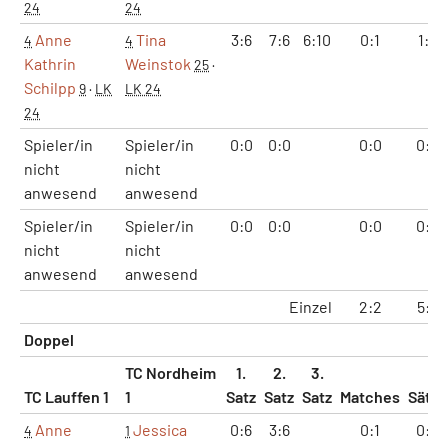
24
24
Anne
Tina
3:6
7:6
6:10
0:1
1:2
4
4
Kathrin
Weinstok
25
·
Schilpp
9
·
LK
LK 24
24
Spieler/in
Spieler/in
0:0
0:0
0:0
0:0
nicht
nicht
anwesend
anwesend
Spieler/in
Spieler/in
0:0
0:0
0:0
0:0
nicht
nicht
anwesend
anwesend
Einzel
2:2
5:5
Doppel
TC Nordheim
1.
2.
3.
TC Lauffen 1
1
Satz
Satz
Satz
Matches
Sätze
Anne
Jessica
0:6
3:6
0:1
0:2
4
1