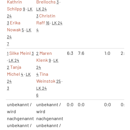
Kathrin
Brellochs
3
·
Schilpp
9
·
LK
LK 24
Christin
24
3
Erika
Raff
3
16
·
LK 24
Nowak
5
·
LK
4
24
7
Silke Meinl
Maren
6:3
7:6
1:0
2:0
1
3
2
Klenk
·
LK 24
9
·
LK
Tanja
2
24
Michel
Tina
4
·
LK
4
Weinstok
24
25
·
3
LK 24
6
unbekannt /
unbekannt /
0:0
0:0
0:0
0:0
wird
wird
nachgenannt
nachgenannt
unbekannt /
unbekannt /