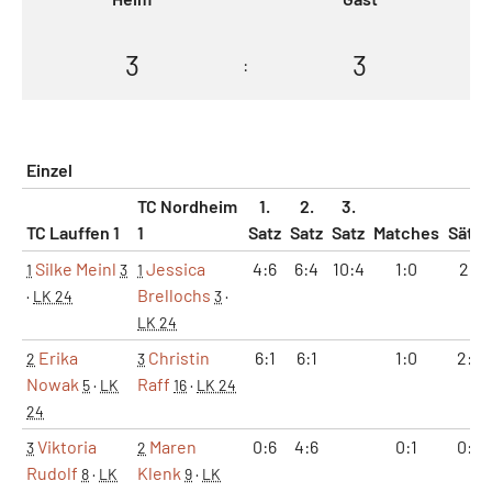
3
3
:
Einzel
TC Nordheim
1.
2.
3.
TC Lauffen 1
1
Satz
Satz
Satz
Matches
Sätze
Silke Meinl
Jessica
4:6
6:4
10:4
1:0
2:1
1
3
1
Brellochs
·
LK 24
3
·
LK 24
Erika
Christin
6:1
6:1
1:0
2:0
2
3
Nowak
Raff
5
·
LK
16
·
LK 24
24
Viktoria
Maren
0:6
4:6
0:1
0:2
3
2
Rudolf
Klenk
8
·
LK
9
·
LK