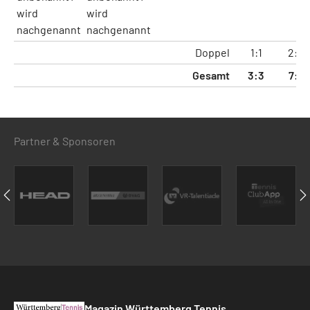
wird
wird
nachgenannt
nachgenannt
Doppel
1:1
2:2
Gesamt
3:3
7:7
Partner & Sponsoren
Magazin Württemberg Tennis