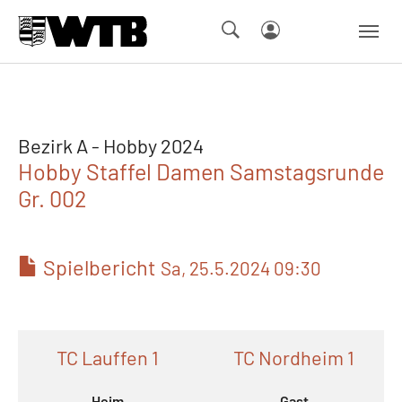
Skip to main navigation
Springe zum Seiteninhalt
Skip to page footer
Bezirk A - Hobby 2024
Hobby Staffel Damen Samstagsrunde
Gr. 002
Spielbericht
Sa, 25.5.2024 09:30
TC Lauffen 1
TC Nordheim 1
Heim
Gast