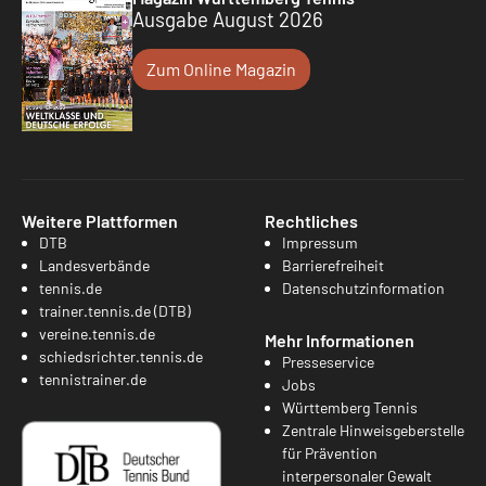
Ausgabe August 2026
Zum Online Magazin
Weitere Plattformen
Rechtliches
DTB
Impressum
Landesverbände
Barrierefreiheit
tennis.de
Datenschutzinformation
trainer.tennis.de (DTB)
vereine.tennis.de
Mehr Informationen
schiedsrichter.tennis.de
Presseservice
tennistrainer.de
Jobs
Württemberg Tennis
Zentrale Hinweisgeberstelle
für Prävention
interpersonaler Gewalt