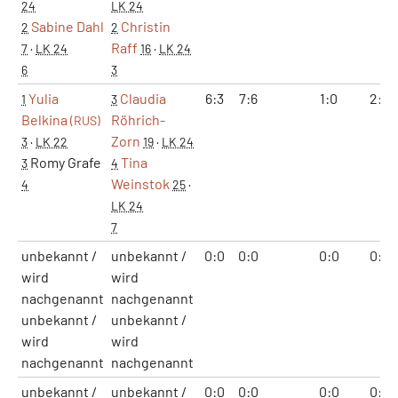
24
LK 24
Sabine Dahl
Christin
2
2
Raff
7
·
LK 24
16
·
LK 24
6
3
Yulia
Claudia
6:3
7:6
1:0
2:0
1
3
Belkina
Röhrich-
(RUS)
Zorn
3
·
LK 22
19
·
LK 24
Romy Grafe
Tina
3
4
Weinstok
4
25
·
LK 24
7
unbekannt /
unbekannt /
0:0
0:0
0:0
0:0
wird
wird
nachgenannt
nachgenannt
unbekannt /
unbekannt /
wird
wird
nachgenannt
nachgenannt
unbekannt /
unbekannt /
0:0
0:0
0:0
0:0