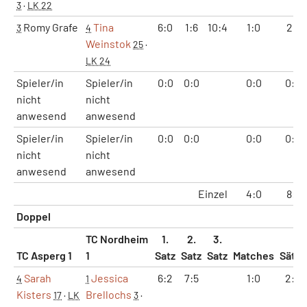
3
·
LK 22
Romy Grafe
Tina
6:0
1:6
10:4
1:0
2:1
3
4
Weinstok
25
·
LK 24
Spieler/in
Spieler/in
0:0
0:0
0:0
0:0
nicht
nicht
anwesend
anwesend
Spieler/in
Spieler/in
0:0
0:0
0:0
0:0
nicht
nicht
anwesend
anwesend
Einzel
4:0
8:1
Doppel
TC Nordheim
1.
2.
3.
TC Asperg 1
1
Satz
Satz
Satz
Matches
Sätze
Sarah
Jessica
6:2
7:5
1:0
2:0
4
1
Kisters
Brellochs
17
·
LK
3
·