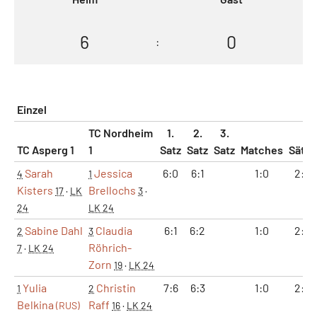
6
0
:
Einzel
TC Nordheim
1.
2.
3.
TC Asperg 1
1
Satz
Satz
Satz
Matches
Sätze
Sarah
Jessica
6:0
6:1
1:0
2:0
4
1
Kisters
Brellochs
17
·
LK
3
·
24
LK 24
Sabine Dahl
Claudia
6:1
6:2
1:0
2:0
2
3
Röhrich-
7
·
LK 24
Zorn
19
·
LK 24
Yulia
Christin
7:6
6:3
1:0
2:0
1
2
Belkina
Raff
(RUS)
16
·
LK 24