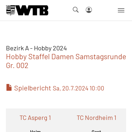
Skip to main navigation
Springe zum Seiteninhalt
Skip to page footer
Bezirk A - Hobby 2024
Hobby Staffel Damen Samstagsrunde
Gr. 002
Spielbericht
Sa, 20.7.2024 10:00
TC Asperg 1
TC Nordheim 1
Heim
Gast