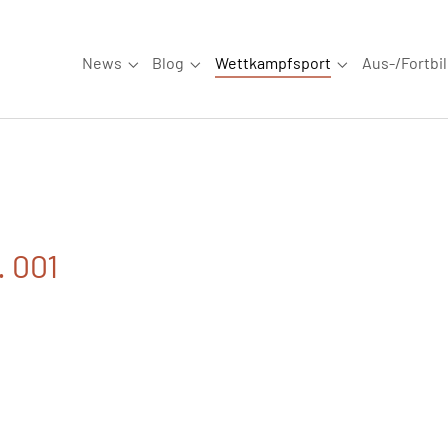
News
Blog
Wettkampfsport
Aus-/Fortbi
Submenu for "News"
Submenu for "Blog"
Submenu for "W
. 001