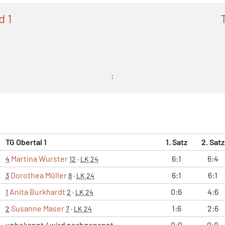
d 1
:
TG Obertal 1
1. Satz
2. Satz
Martina Wurster
6:1
6:4
4
12
·
LK 24
Dorothea Müller
6:1
6:1
3
8
·
LK 24
Anita Burkhardt
0:6
4:6
1
2
·
LK 24
Susanne Maser
1:6
2:6
2
7
·
LK 24
unbekannt / wird nachgenannt
0:0
0:0