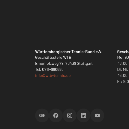
Württembergischer Tennis-Bund e.V.
Geschä
Geschäftsstelle WTB
Mo: 9:
Emerholzweg 79, 70439 Stuttgart
18:00 
Tel.
0711-980680
Di, Mi
info@
wtb-tennis.de
16:00 
Fr: 9:
ScoreGO
Facebook
Instagram
LinkedIn
YouTube