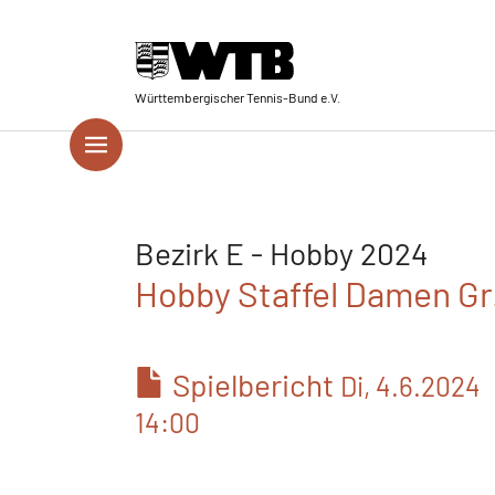
Skip to main navigation
Springe zum Seiteninhalt
Skip to page footer
Württembergischer Tennis-Bund e.V.
Bezirk E - Hobby 2024
Hobby Staffel Damen Gr
Spielbericht
Di, 4.6.2024
14:00