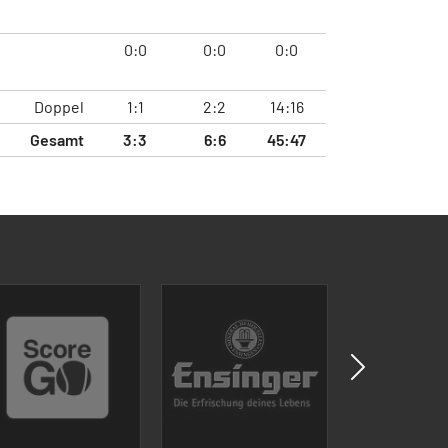
0:0
0:0
0:0
Doppel
1:1
2:2
14:16
Gesamt
3:3
6:6
45:47