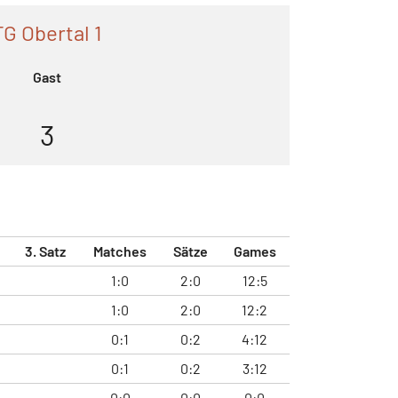
TG Obertal 1
Gast
3
3. Satz
Matches
Sätze
Games
1:0
2:0
12:5
1:0
2:0
12:2
0:1
0:2
4:12
0:1
0:2
3:12
0:0
0:0
0:0