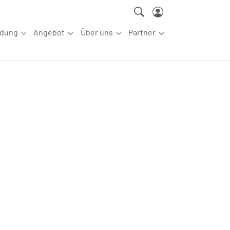
ldung
Angebot
Über uns
Partner
ettkampfsport"
Submenu for "Aus-/Fortbildung"
Submenu for "Angebot"
Submenu for "Über uns"
Submenu for "Partn