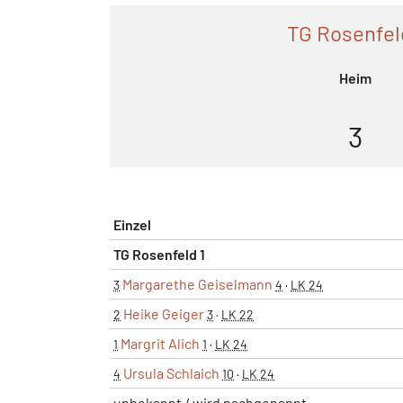
TG Rosenfel
Heim
3
Einzel
TG Rosenfeld 1
Margarethe Geiselmann
3
4
·
LK 24
Heike Geiger
2
3
·
LK 22
Margrit Alich
1
1
·
LK 24
Ursula Schlaich
4
10
·
LK 24
unbekannt / wird nachgenannt