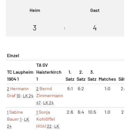
Heim
Gast
3
4
:
Einzel
TA SV
TC Laupheim
Haisterkirch
1.
2.
3.
1904 1
1
Satz
Satz
Satz
Matches
Sätze
Hermann
Bernd
6:1
6:2
1:0
2:0
2
2
Graf
Zimmermann
10
·
LK 24
47
·
LK 24
Sabine
Sonja
2:6
6:4
10:5
1:0
2:1
1
1
Bauer
Kohlöffel
1
·
LK
24
(RSA)
22
·
LK