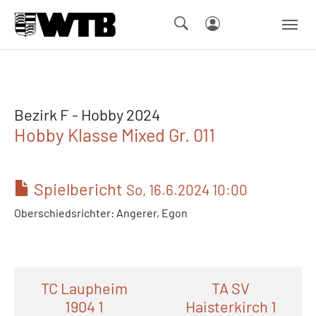
Skip to main navigation
Springe zum Seiteninhalt
Skip to page footer
Bezirk F - Hobby 2024
Hobby Klasse Mixed Gr. 011
Spielbericht
So, 16.6.2024 10:00
Oberschiedsrichter: Angerer, Egon
TC Laupheim
TA SV
1904 1
Haisterkirch 1