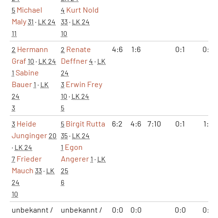
Michael
Kurt Nold
5
4
Maly
31
·
LK 24
33
·
LK 24
11
10
Hermann
Renate
4:6
1:6
0:1
0:2
2
2
Graf
Deffner
10
·
LK 24
4
·
LK
Sabine
1
24
Bauer
Erwin Frey
1
·
LK
3
24
10
·
LK 24
3
5
Heide
Birgit Rutta
6:2
4:6
7:10
0:1
1:2
3
5
Junginger
20
35
·
LK 24
Egon
·
LK 24
1
Frieder
Angerer
7
1
·
LK
Mauch
33
·
LK
25
24
6
10
unbekannt /
unbekannt /
0:0
0:0
0:0
0:0