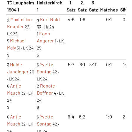
TC Laupheim
Haisterkirch
1.
2.
3.
1904 1
1
Satz
Satz
Satz
Matches
Sätze
Maximilian
Kurt Nold
4:6
1:6
0:1
0:2
4
4
Knupfer
22
·
33
·
LK 24
Egon
LK 25
1
Michael
Angerer
5
1
·
LK
Maly
31
·
LK 24
25
9
5
Heide
Yvette
5:7
6:1
8:10
0:1
1:2
3
6
Junginger
Sontag
20
42
·
·
LK 24
LK 24
Antje
Renate
6
2
Mauch
Deffner
32
·
LK
4
·
LK
24
24
9
8
Antje
Yvette
6:4
6:2
1:0
2:0
6
6
Mauch
Sontag
32
·
LK
42
·
24
LK 24