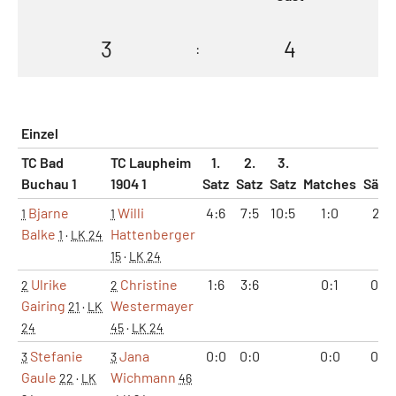
3
4
:
Einzel
TC Bad
TC Laupheim
1.
2.
3.
Buchau 1
1904 1
Satz
Satz
Satz
Matches
Sätz
Bjarne
Willi
4:6
7:5
10:5
1:0
2:1
1
1
Balke
Hattenberger
1
·
LK 24
15
·
LK 24
Ulrike
Christine
1:6
3:6
0:1
0:2
2
2
Gairing
Westermayer
21
·
LK
24
45
·
LK 24
Stefanie
Jana
0:0
0:0
0:0
0:0
3
3
Gaule
Wichmann
22
·
LK
46