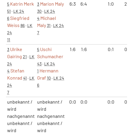
Katrin Merk
Marion Maly
6:3
6:4
1:0
2:0
5
3
51
·
LK 24
30
·
LK 24
Siegfried
Michael
6
4
Weiss
Maly
86
·
LK
31
·
LK 24
24
7
11
Ulrike
Uschi
1:6
1:6
0:1
0:2
3
5
Gairing
Schumacher
21
·
LK
24
43
·
LK 24
Stefan
Hermann
4
1
Konrad
Graf
41
·
LK
10
·
LK 24
24
6
7
unbekannt /
unbekannt /
0:0
0:0
0:0
0:0
wird
wird
nachgenannt
nachgenannt
unbekannt /
unbekannt /
wird
wird