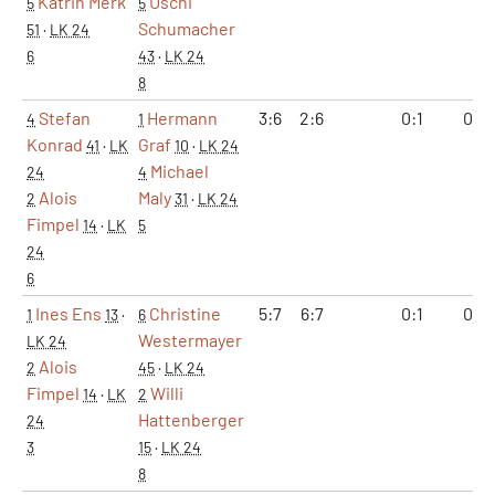
Katrin Merk
Uschi
5
5
Schumacher
51
·
LK 24
6
43
·
LK 24
8
Stefan
Hermann
3:6
2:6
0:1
0:2
4
1
Konrad
Graf
41
·
LK
10
·
LK 24
Michael
24
4
Alois
Maly
2
31
·
LK 24
Fimpel
14
·
LK
5
24
6
Ines Ens
Christine
5:7
6:7
0:1
0:2
1
13
·
6
Westermayer
LK 24
Alois
2
45
·
LK 24
Fimpel
Willi
14
·
LK
2
Hattenberger
24
3
15
·
LK 24
8