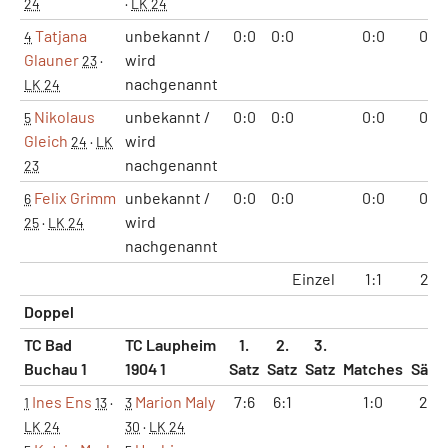
24
·
LK 24
Tatjana
unbekannt /
0:0
0:0
0:0
0:0
4
Glauner
wird
23
·
nachgenannt
LK 24
Nikolaus
unbekannt /
0:0
0:0
0:0
0:0
5
Gleich
wird
24
·
LK
nachgenannt
23
Felix Grimm
unbekannt /
0:0
0:0
0:0
0:0
6
wird
25
·
LK 24
nachgenannt
Einzel
1:1
2:3
Doppel
TC Bad
TC Laupheim
1.
2.
3.
Buchau 1
1904 1
Satz
Satz
Satz
Matches
Sätz
Ines Ens
Marion Maly
7:6
6:1
1:0
2:0
1
13
·
3
LK 24
30
·
LK 24