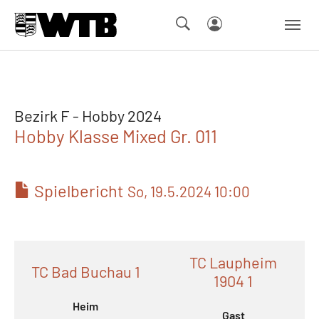
Skip to main navigation
Springe zum Seiteninhalt
Skip to page footer
Bezirk F - Hobby 2024
Hobby Klasse Mixed Gr. 011
Spielbericht
So, 19.5.2024 10:00
TC Laupheim
TC Bad Buchau 1
1904 1
Heim
Gast