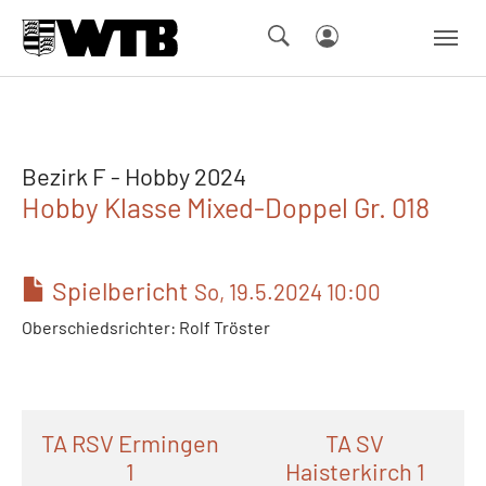
Skip to main navigation
Springe zum Seiteninhalt
Skip to page footer
Bezirk F - Hobby 2024
Hobby Klasse Mixed-Doppel Gr. 018
Spielbericht
So, 19.5.2024 10:00
Oberschiedsrichter: Rolf Tröster
TA RSV Ermingen
TA SV
1
Haisterkirch 1