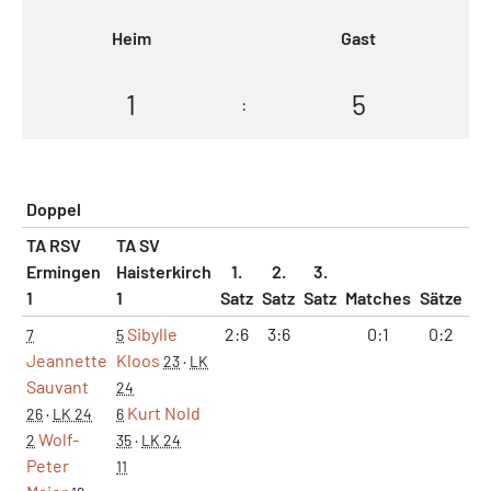
Heim
Gast
1
5
:
Doppel
TA RSV
TA SV
Ermingen
Haisterkirch
1.
2.
3.
1
1
Satz
Satz
Satz
Matches
Sätze
G
Sibylle
2:6
3:6
0:1
0:2
5
7
5
Jeannette
Kloos
23
·
LK
Sauvant
24
Kurt Nold
26
·
LK 24
6
Wolf-
2
35
·
LK 24
Peter
11