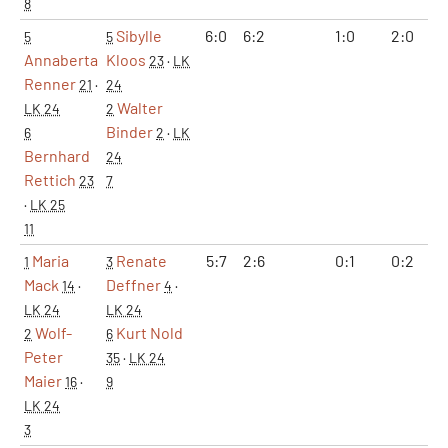
8
Sibylle
6:0
6:2
1:0
2:0
1
5
5
Annaberta
Kloos
23
·
LK
Renner
21
·
24
Walter
LK 24
2
Binder
6
2
·
LK
Bernhard
24
Rettich
23
7
·
LK 25
11
Maria
Renate
5:7
2:6
0:1
0:2
7
1
3
Mack
Deffner
14
·
4
·
LK 24
LK 24
Wolf-
Kurt Nold
2
6
Peter
35
·
LK 24
Maier
16
·
9
LK 24
3