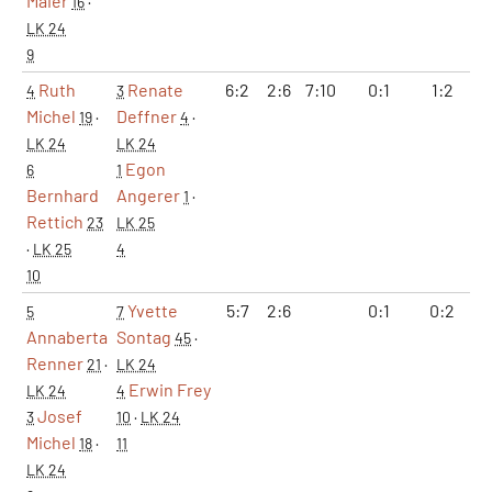
Maier
16
·
LK 24
9
Ruth
Renate
6:2
2:6
7:10
0:1
1:2
4
3
Michel
Deffner
19
·
4
·
LK 24
LK 24
Egon
6
1
Bernhard
Angerer
1
·
Rettich
23
LK 25
·
LK 25
4
10
Yvette
5:7
2:6
0:1
0:2
7
5
7
Annaberta
Sontag
45
·
Renner
21
·
LK 24
Erwin Frey
LK 24
4
Josef
3
10
·
LK 24
Michel
18
·
11
LK 24