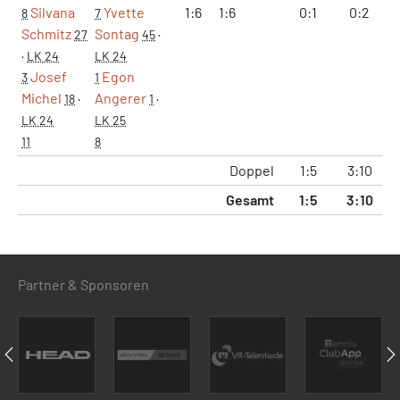
Silvana
Yvette
1:6
1:6
0:1
0:2
2
8
7
Schmitz
Sontag
27
45
·
·
LK 24
LK 24
Josef
Egon
3
1
Michel
Angerer
18
·
1
·
LK 24
LK 25
11
8
Doppel
1:5
3:10
4
Gesamt
1:5
3:10
4
Partner & Sponsoren