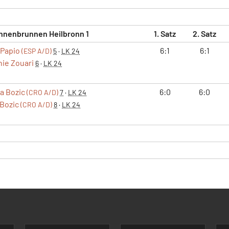
nnenbrunnen Heilbronn 1
1. Satz
2. Satz
 Papio
6:1
6:1
(ESP A/D)
5
·
LK 24
ie Zouari
6
·
LK 24
ja Bozic
6:0
6:0
(CRO A/D)
7
·
LK 24
 Bozic
(CRO A/D)
8
·
LK 24