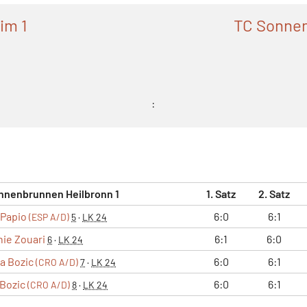
im 1
TC Sonnen
:
nnenbrunnen Heilbronn 1
1. Satz
2. Satz
 Papio
6:0
6:1
(ESP A/D)
5
·
LK 24
ie Zouari
6:1
6:0
6
·
LK 24
ja Bozic
6:0
6:1
(CRO A/D)
7
·
LK 24
 Bozic
6:0
6:1
(CRO A/D)
8
·
LK 24