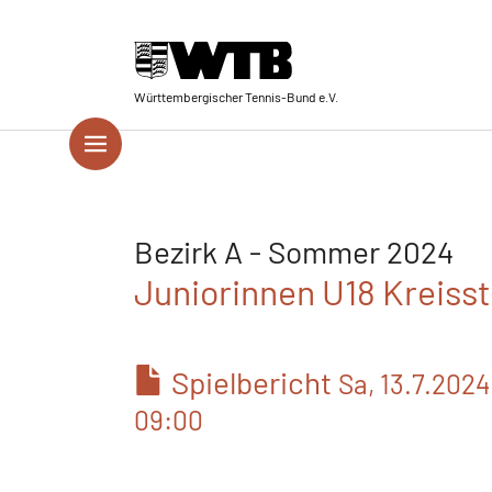
Skip to main navigation
Springe zum Seiteninhalt
Skip to page footer
Württembergischer Tennis-Bund e.V.
Bezirk A - Sommer 2024
Juniorinnen U18 Kreissta
Spielbericht
Sa, 13.7.2024
09:00