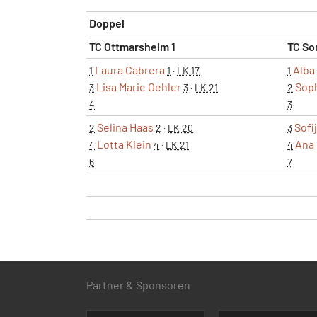
Doppel
TC Ottmarsheim 1
TC So
Laura Cabrera
Alba
1
1
·
LK 17
1
Lisa Marie Oehler
Soph
3
3
·
LK 21
2
4
3
Selina Haas
Sofi
2
2
·
LK 20
3
Lotta Klein
Ana
4
4
·
LK 21
4
6
7
Partner & Sponsoren