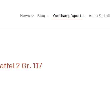
News
Blog
Wettkampfsport
Aus-/Fortbi
Submenu for "News"
Submenu for "Blog"
Submenu for "W
ffel 2 Gr. 117