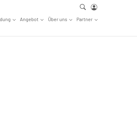
ldung
Angebot
Über uns
Partner
ettkampfsport"
Submenu for "Aus-/Fortbildung"
Submenu for "Angebot"
Submenu for "Über uns"
Submenu for "Partn