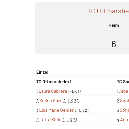
TC Ottmarshe
Heim
6
Einzel
TC Ottmarsheim 1
TC So
Laura Cabrera
Alba
1
1
·
LK 17
1
Selina Haas
Soph
2
2
·
LK 20
2
Lisa Marie Oehler
Sofi
3
3
·
LK 21
3
Lotta Klein
Ana
4
4
·
LK 21
4