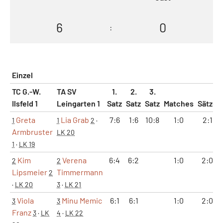
6
0
:
Einzel
TC G.-W.
TA SV
1.
2.
3.
Ilsfeld 1
Leingarten 1
Satz
Satz
Satz
Matches
Sätze
Greta
Lia Grab
7:6
1:6
10:8
1:0
2:1
1
1
2
·
Armbruster
LK 20
1
·
LK 19
Kim
Verena
6:4
6:2
1:0
2:0
2
2
Lipsmeier
Timmermann
2
·
LK 20
3
·
LK 21
Viola
Minu Memic
6:1
6:1
1:0
2:0
3
3
Franz
3
·
LK
4
·
LK 22