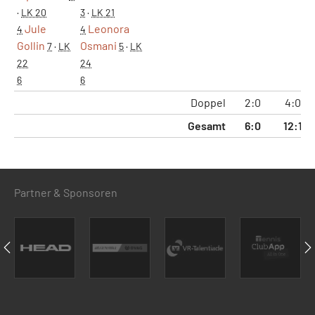
·
LK 20
3
·
LK 21
Jule
Leonora
4
4
Gollin
Osmani
7
·
LK
5
·
LK
22
24
6
6
Doppel
2:0
4:0
Gesamt
6:0
12:1
Partner & Sponsoren