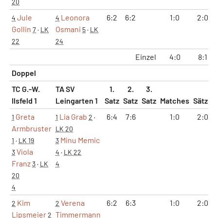
20
Jule
Leonora
6:2
6:2
1:0
2:0
4
4
Gollin
Osmani
7
·
LK
5
·
LK
22
24
Einzel
4:0
8:1
Doppel
TC G.-W.
TA SV
1.
2.
3.
Ilsfeld 1
Leingarten 1
Satz
Satz
Satz
Matches
Sätze
Greta
Lia Grab
6:4
7:6
1:0
2:0
1
1
2
·
Armbruster
LK 20
Minu Memic
1
·
LK 19
3
Viola
3
4
·
LK 22
Franz
3
·
LK
4
20
4
Kim
Verena
6:2
6:3
1:0
2:0
2
2
Lipsmeier
Timmermann
2