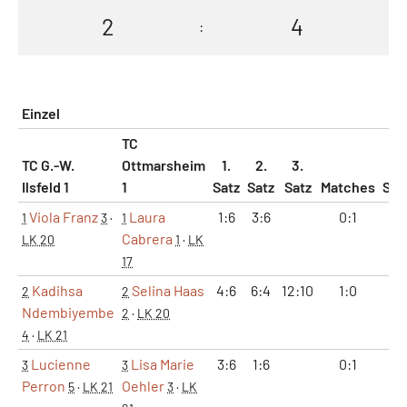
2
4
:
Einzel
TC
TC G.-W.
Ottmarsheim
1.
2.
3.
Ilsfeld 1
1
Satz
Satz
Satz
Matches
Sät
Viola Franz
Laura
1:6
3:6
0:1
0:
1
3
·
1
Cabrera
LK 20
1
·
LK
17
Kadihsa
Selina Haas
4:6
6:4
12:10
1:0
2:
2
2
Ndembiyembe
2
·
LK 20
4
·
LK 21
Lucienne
Lisa Marie
3:6
1:6
0:1
0:
3
3
Perron
Oehler
5
·
LK 21
3
·
LK