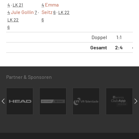
Emma
4
·
LK 21
4
Jule Gollin
Seitz
4
7
·
6
·
LK 22
LK 22
6
6
Doppel
1:1
2:
Gesamt
2:4
4:1
Partner & Sponsoren