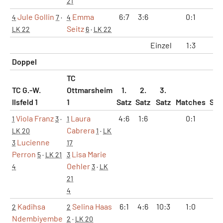
21
Jule Gollin
Emma
6:7
3:6
0:1
0:
4
7
·
4
Seitz
LK 22
6
·
LK 22
Einzel
1:3
2:
Doppel
TC
TC G.-W.
Ottmarsheim
1.
2.
3.
Ilsfeld 1
1
Satz
Satz
Satz
Matches
Sät
Viola Franz
Laura
4:6
1:6
0:1
0:
1
3
·
1
Cabrera
LK 20
1
·
LK
Lucienne
3
17
Perron
Lisa Marie
5
·
LK 21
3
Oehler
4
3
·
LK
21
4
Kadihsa
Selina Haas
6:1
4:6
10:3
1:0
2:
2
2
Ndembiyembe
2
·
LK 20