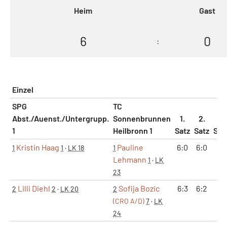
Heim
Gast
6
0
:
Einzel
SPG
TC
Abst./Auenst./Untergrupp.
Sonnenbrunnen
1.
2.
3.
1
Heilbronn 1
Satz
Satz
Sat
Kristin Haag
Pauline
6:0
6:0
1
1
·
LK 18
1
Lehmann
1
·
LK
23
Lilli Diehl
Sofija Bozic
6:3
6:2
2
2
·
LK 20
2
(CRO A/D)
7
·
LK
24