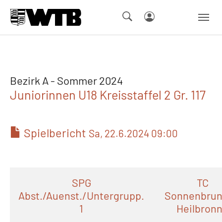
Skip to main navigation
Springe zum Seiteninhalt
Skip to page footer
Bezirk A - Sommer 2024
Juniorinnen U18 Kreisstaffel 2 Gr. 117
Spielbericht
Sa, 22.6.2024 09:00
SPG
TC
Abst./Auenst./Untergrupp.
Sonnenbru
1
Heilbronn