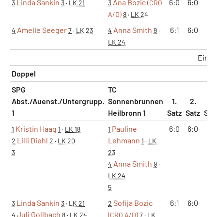
Linda Sankin
Ana Bozic
6:0
6:0
3
3
·
LK 21
3
(CRO
A/D)
8
·
LK 24
Amelie Seeger
Anna Smith
6:1
6:0
4
7
·
LK 23
4
9
·
LK 24
Einze
Doppel
SPG
TC
Abst./Auenst./Untergrupp.
Sonnenbrunnen
1.
2.
3.
1
Heilbronn 1
Satz
Satz
Sat
Kristin Haag
Pauline
6:0
6:0
1
1
·
LK 18
1
Lilli Diehl
Lehmann
2
2
·
LK 20
1
·
LK
3
23
Anna Smith
4
9
·
LK 24
5
Linda Sankin
Sofija Bozic
6:1
6:0
3
3
·
LK 21
2
Juli Gollbach
4
8
·
LK 24
(CRO A/D)
7
·
LK