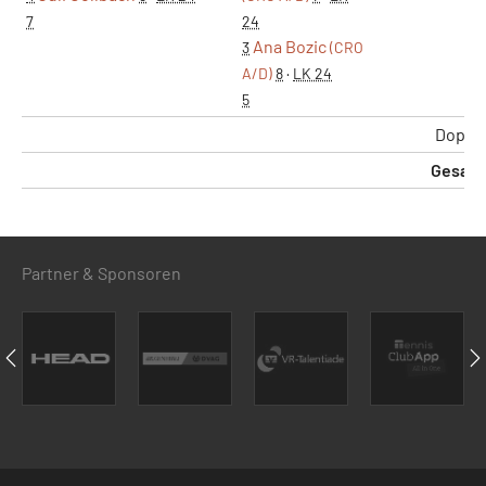
7
24
Ana Bozic
3
(CRO
A/D)
8
·
LK 24
5
Doppe
Gesam
Partner & Sponsoren