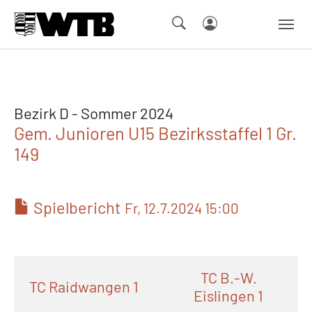
Skip to main navigation
Springe zum Seiteninhalt
Skip to page footer
Bezirk D - Sommer 2024
Gem. Junioren U15 Bezirksstaffel 1 Gr.
149
Spielbericht
Fr, 12.7.2024 15:00
TC B.-W.
TC Raidwangen 1
Eislingen 1