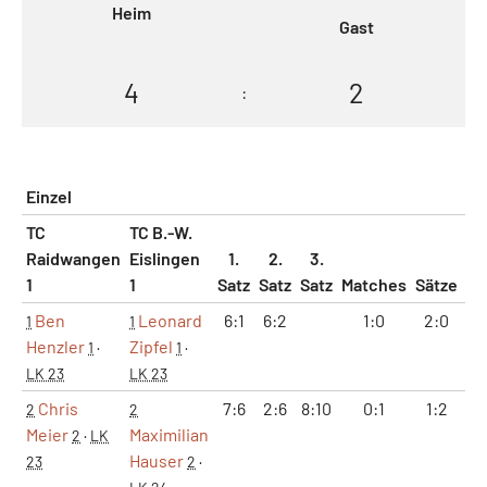
Heim
Gast
4
2
:
Einzel
TC
TC B.-W.
Raidwangen
Eislingen
1.
2.
3.
1
1
Satz
Satz
Satz
Matches
Sätze
G
Ben
Leonard
6:1
6:2
1:0
2:0
1
1
1
Henzler
Zipfel
1
·
1
·
LK 23
LK 23
Chris
7:6
2:6
8:10
0:1
1:2
9
2
2
Meier
Maximilian
2
·
LK
Hauser
23
2
·