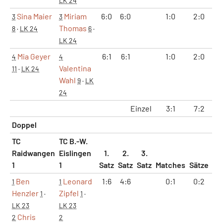
LK 24
Sina Maier
Miriam
6:0
6:0
1:0
2:0
1
3
3
Thomas
8
·
LK 24
6
·
LK 24
Mia Geyer
6:1
6:1
1:0
2:0
1
4
4
Valentina
11
·
LK 24
Wahl
9
·
LK
24
Einzel
3:1
7:2
4
Doppel
TC
TC B.-W.
Raidwangen
Eislingen
1.
2.
3.
1
1
Satz
Satz
Satz
Matches
Sätze
G
Ben
Leonard
1:6
4:6
0:1
0:2
5
1
1
Henzler
Zipfel
1
·
1
·
LK 23
LK 23
Chris
2
2