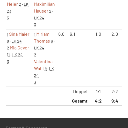
Meier
Maximilian
2
·
LK
Hauser
23
2
·
3
LK 24
3
Sina Maier
Miriam
6:0
6:1
1:0
2:0
1
1
1
Thomas
8
·
LK 24
6
·
Mia Geyer
2
LK 24
11
·
LK 24
2
Valentina
3
Wahl
9
·
LK
24
3
Doppel
1:1
2:2
1
Gesamt
4:2
9:4
6
Partner & Sponsoren