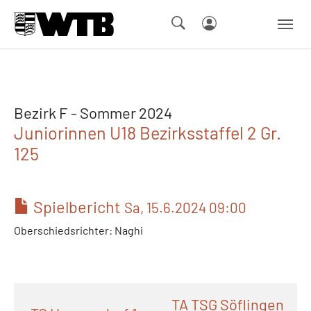
Skip to main navigation
Springe zum Seiteninhalt
Skip to page footer
Bezirk F - Sommer 2024
Juniorinnen U18 Bezirksstaffel 2 Gr.
125
Spielbericht
Sa, 15.6.2024 09:00
Oberschiedsrichter: Naghi
TA TSG Söflingen