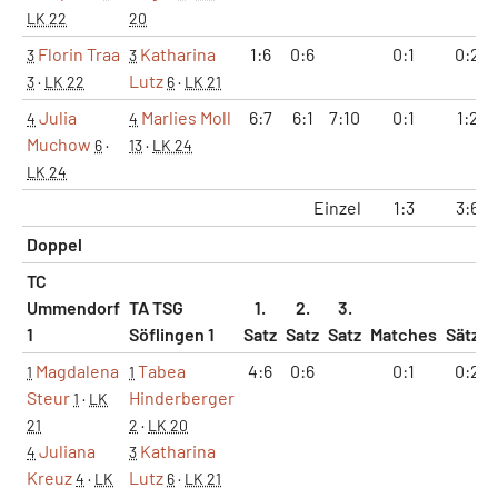
LK 22
20
Florin Traa
Katharina
1:6
0:6
0:1
0:2
3
3
Lutz
3
·
LK 22
6
·
LK 21
Julia
Marlies Moll
6:7
6:1
7:10
0:1
1:2
4
4
Muchow
6
·
13
·
LK 24
LK 24
Einzel
1:3
3:6
Doppel
TC
Ummendorf
TA TSG
1.
2.
3.
1
Söflingen 1
Satz
Satz
Satz
Matches
Sätze
Magdalena
Tabea
4:6
0:6
0:1
0:2
1
1
Steur
Hinderberger
1
·
LK
21
2
·
LK 20
Juliana
Katharina
4
3
Kreuz
Lutz
4
·
LK
6
·
LK 21