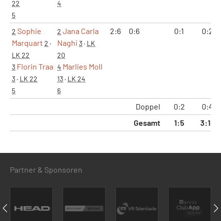
22
4
5
Sophie
Jana Carla
2:6
0:6
0:1
0:2
2
2
Marquart
Naghi
2
·
3
·
LK
LK 22
20
Florin Traa
Marlies Moll
3
4
3
·
LK 22
13
·
LK 24
5
6
Doppel
0:2
0:4
Gesamt
1:5
3:10
Partner & Sponsoren