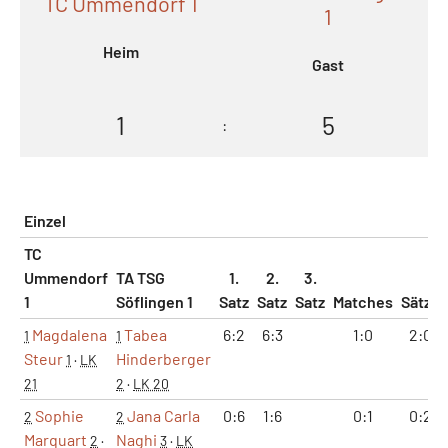
TC Ummendorf 1
1
Heim
Gast
1
5
:
Einzel
TC
Ummendorf
TA TSG
1.
2.
3.
1
Söflingen 1
Satz
Satz
Satz
Matches
Sätze
Magdalena
Tabea
6:2
6:3
1:0
2:0
1
1
Steur
Hinderberger
1
·
LK
21
2
·
LK 20
Sophie
Jana Carla
0:6
1:6
0:1
0:2
2
2
Marquart
Naghi
2
·
3
·
LK