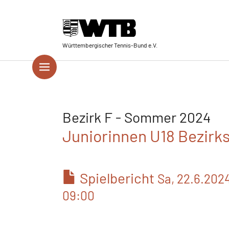
Skip to main navigation
Springe zum Seiteninhalt
Skip to page footer
Württembergischer Tennis-Bund e.V.
Bezirk F - Sommer 2024
Juniorinnen U18 Bezirkss
Spielbericht
Sa, 22.6.202
09:00