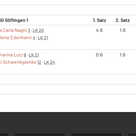
G Söflingen 1
1. Satz
2. Satz
a Carla Naghi
4:6
1:6
3
·
LK 20
lene Edelmann
4
·
LK 21
harina Lutz
0:6
1:6
6
·
LK 21
i Schwenkglenks
12
·
LK 24