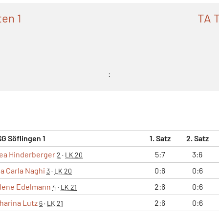
en 1
TA T
:
G Söflingen 1
1. Satz
2. Satz
ea Hinderberger
5:7
3:6
2
·
LK 20
a Carla Naghi
0:6
0:6
3
·
LK 20
lene Edelmann
2:6
0:6
4
·
LK 21
harina Lutz
2:6
0:6
6
·
LK 21