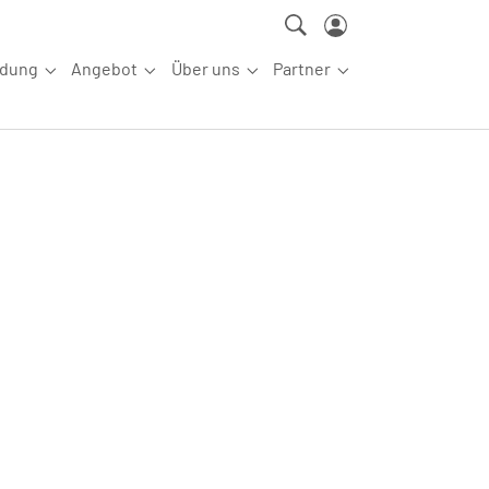
ldung
Angebot
Über uns
Partner
ettkampfsport"
Submenu for "Aus-/Fortbildung"
Submenu for "Angebot"
Submenu for "Über uns"
Submenu for "Partn