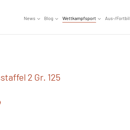
News
Blog
Wettkampfsport
Aus-/Fortbi
Submenu for "News"
Submenu for "Blog"
Submenu for "W
taffel 2 Gr. 125
4