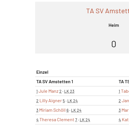
TA SV Amstett
Heim
0
Einzel
TA SV Amstetten 1
TA TS
Jule Manz
Tab
1
2
·
LK 23
1
Lilly Aigner
Jan
2
5
·
LK 24
2
Miriam Schöll
Mar
3
6
·
LK 24
3
Theresa Clement
Kat
4
7
·
LK 24
4