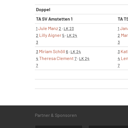
Doppel
TA SV Amstetten 1
TA TS
Jule Manz
Jan
1
2
·
LK 23
1
Lilly Aigner
Mar
2
5
·
LK 24
2
3
3
Miriam Schöll
Kat
3
6
·
LK 24
3
Theresa Clement
Len
4
7
·
LK 24
4
7
7
Partner & Sponsoren