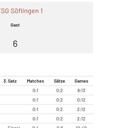
SG Söflingen 1
Gast
6
3. Satz
Matches
Sätze
Games
0:1
0:2
8:13
0:1
0:2
0:12
0:1
0:2
2:12
0:1
0:2
2:12
Einzel
0:4
0:8
12:49