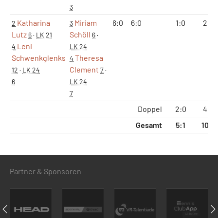
3
Katharina
Miriam
6:0
6:0
1:0
2:0
2
3
Lutz
Schöll
6
·
LK 21
6
·
Leni
4
LK 24
Schwenkglenks
Theresa
4
Clement
12
·
LK 24
7
·
6
LK 24
7
Doppel
2:0
4:0
Gesamt
5:1
10:2
Partner & Sponsoren