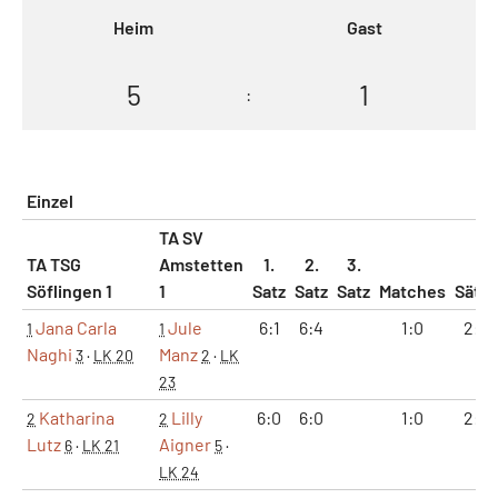
Heim
Gast
5
1
:
Einzel
TA SV
TA TSG
Amstetten
1.
2.
3.
Söflingen 1
1
Satz
Satz
Satz
Matches
Sätze
Jana Carla
Jule
6:1
6:4
1:0
2:0
1
1
Naghi
Manz
3
·
LK 20
2
·
LK
23
Katharina
Lilly
6:0
6:0
1:0
2:0
2
2
Lutz
Aigner
6
·
LK 21
5
·
LK 24