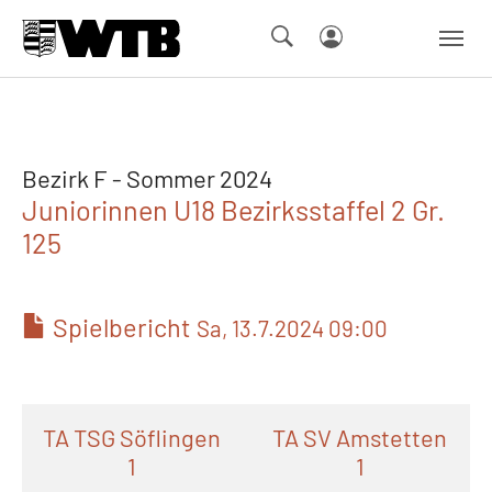
Skip to main navigation
Springe zum Seiteninhalt
Skip to page footer
Bezirk F - Sommer 2024
Juniorinnen U18 Bezirksstaffel 2 Gr.
125
Spielbericht
Sa, 13.7.2024 09:00
TA TSG Söflingen
TA SV Amstetten
1
1