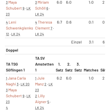
Maya
Miriam
6:0
6:0
1:0
2:0
3
3
Schubert
Schöll
9
·
LK
6
·
23
LK 24
Leni
Theresa
6:7
0:6
0:1
0:2
4
4
Schwenkglenks
Clement
7
·
12
·
LK 24
LK 24
Einzel
3:1
6:2
Doppel
TA SV
TA TSG
Amstetten
1.
2.
3.
Söflingen 1
1
Satz
Satz
Satz
Matches
Sätze
Jana Carla
Jule
6:2
6:0
1:0
2:0
1
1
Naghi
Manz
3
·
LK 20
2
·
LK
Maya
3
23
Schubert
Lilly
9
·
LK
2
Aigner
23
5
·
4
LK 24