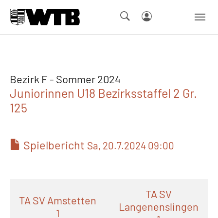
Skip to main navigation
Springe zum Seiteninhalt
Skip to page footer
Bezirk F - Sommer 2024
Juniorinnen U18 Bezirksstaffel 2 Gr.
125
Spielbericht
Sa, 20.7.2024 09:00
TA SV
TA SV Amstetten
Langenenslingen
1