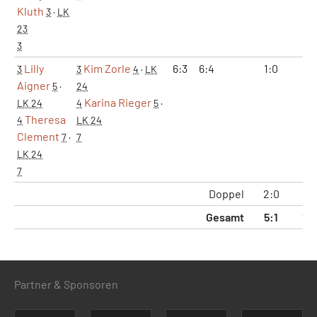
Kluth
3
·
LK
23
3
Lilly
Kim Zorle
6:3
6:4
1:0
2:
3
3
4
·
LK
Aigner
5
·
24
Karina Rieger
LK 24
4
5
·
Theresa
4
LK 24
Clement
7
·
7
LK 24
7
Doppel
2:0
4:
Gesamt
5:1
11:
Partner & Sponsoren