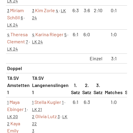
LK 24
Miriam
Kim Zorle
6:3
3:6
2:10
0:1
1:
3
3
4
·
LK
Schöll
6
·
24
LK 24
Theresa
Karina Rieger
6:1
6:0
1:0
2:
4
4
5
·
Clement
7
·
LK 24
LK 24
Einzel
3:1
7:
Doppel
TA SV
TA SV
Amstetten
Langenenslingen
1.
2.
3.
1
1
Satz
Satz
Satz
Matches
Sät
Maya
Stella Kugler
6:1
6:3
1:0
2:
1
1
1
·
Ebinger
1
·
LK 21
Olivia Lutz
LK 20
2
3
·
LK
Kaya
2
22
Emily
3