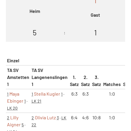
1
Heim
Gast
5
1
:
Einzel
TA SV
TA SV
Amstetten
Langenenslingen
1.
2.
3.
1
1
Satz
Satz
Satz
Matches
Sät
Maya
Stella Kugler
6:3
6:3
1:0
2:
1
1
1
·
Ebinger
1
·
LK 21
LK 20
Lilly
Olivia Lutz
6:4
4:6
10:8
1:0
2:
2
2
3
·
LK
Aigner
5
·
22