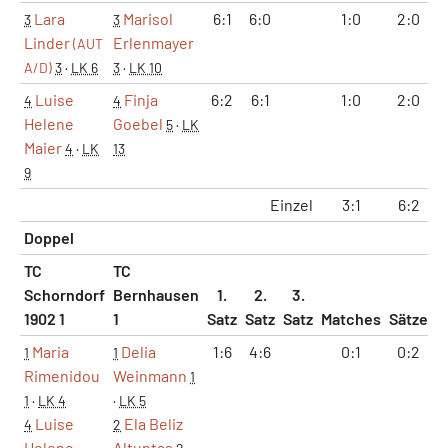
Lara
Marisol
6:1
6:0
1:0
2:0
3
3
Linder
Erlenmayer
(AUT
A/D)
3
·
LK 6
3
·
LK 10
Luise
Finja
6:2
6:1
1:0
2:0
4
4
Helene
Goebel
5
·
LK
Maier
4
·
LK
13
9
Einzel
3:1
6:2
4
Doppel
TC
TC
Schorndorf
Bernhausen
1.
2.
3.
1902 1
1
Satz
Satz
Satz
Matches
Sätze
G
Maria
Delia
1:6
4:6
0:1
0:2
1
1
Rimenidou
Weinmann
1
1
·
LK 4
·
LK 5
Luise
Ela Beliz
4
2
Helene
Altuntas