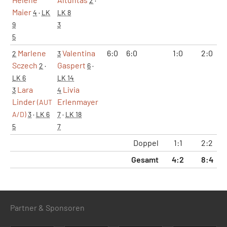
2
·
Maier
4
·
LK
LK 8
9
3
5
Marlene
Valentina
6:0
6:0
1:0
2:0
2
3
Sczech
Gaspert
2
·
6
·
LK 6
LK 14
Lara
Livia
3
4
Linder
Erlenmayer
(AUT
A/D)
3
·
LK 6
7
·
LK 18
5
7
Doppel
1:1
2:2
Gesamt
4:2
8:4
5
Partner & Sponsoren