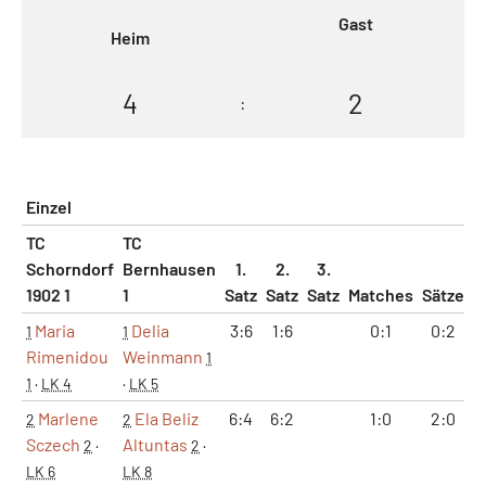
Gast
Heim
4
2
:
Einzel
TC
TC
Schorndorf
Bernhausen
1.
2.
3.
1902 1
1
Satz
Satz
Satz
Matches
Sätze
G
Maria
Delia
3:6
1:6
0:1
0:2
1
1
Rimenidou
Weinmann
1
1
·
LK 4
·
LK 5
Marlene
Ela Beliz
6:4
6:2
1:0
2:0
2
2
Sczech
Altuntas
2
·
2
·
LK 6
LK 8