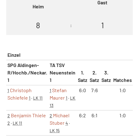
Gast
Heim
8
1
:
Einzel
SPG Aldingen-
TA TSV
R/Hochb./Neckar.
Neuenstein
1.
2.
3.
1
1
Satz
Satz
Satz
Matches
S
Christoph
Stefan
6:0
7:6
1:0
1
1
Schiefele
Maurer
1
·
LK 11
1
·
LK
13
Benjamin Thiele
Michael
6:2
6:1
1:0
2
2
Stuber
2
·
LK 11
4
·
LK 15