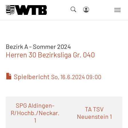
Skip to main navigation
Springe zum Seiteninhalt
Skip to page footer
Bezirk A - Sommer 2024
Herren 30 Bezirksliga Gr. 040
Spielbericht
So, 16.6.2024 09:00
SPG Aldingen-
TA TSV
R/Hochb./Neckar.
Neuenstein 1
1