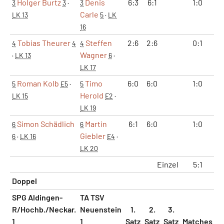
Holger Burtz
Denis
6:3
6:1
1:0
3
3
·
3
Carle
LK 13
5
·
LK
16
Tobias Theurer
Steffen
2:6
2:6
0:1
4
4
4
Wagner
·
LK 13
6
·
LK 17
Roman Kolb
Timo
6:0
6:0
1:0
5
E5
·
5
Herold
LK 15
E2
·
LK 19
Simon Schädlich
Martin
6:1
6:0
1:0
6
6
Giebler
6
·
LK 16
E4
·
LK 20
Einzel
5:1
1
Doppel
SPG Aldingen-
TA TSV
R/Hochb./Neckar.
Neuenstein
1.
2.
3.
1
1
Satz
Satz
Satz
Matches
S