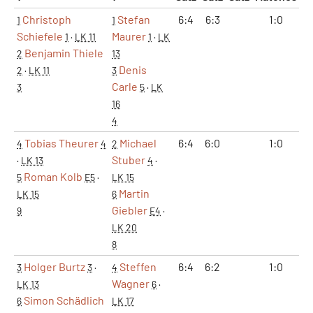
Christoph
Stefan
6:4
6:3
1:0
1
1
Schiefele
Maurer
1
·
LK 11
1
·
LK
Benjamin Thiele
2
13
Denis
2
·
LK 11
3
Carle
3
5
·
LK
16
4
Tobias Theurer
Michael
6:4
6:0
1:0
4
4
2
Stuber
·
LK 13
4
·
Roman Kolb
5
E5
·
LK 15
Martin
LK 15
6
Giebler
9
E4
·
LK 20
8
Holger Burtz
Steffen
6:4
6:2
1:0
3
3
·
4
Wagner
LK 13
6
·
Simon Schädlich
6
LK 17