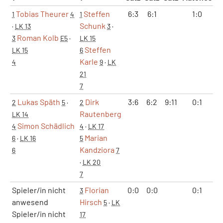
Tobias Theurer
Steffen
6:3
6:1
1:0
1
4
1
Schunk
·
LK 13
3
·
Roman Kolb
3
E5
·
LK 15
Steffen
LK 15
6
Karle
4
9
·
LK
21
7
Lukas Späth
Dirk
3:6
6:2
9:11
0:1
2
5
·
2
Rautenberg
LK 14
Simon Schädlich
4
4
·
LK 17
Marian
6
·
LK 16
5
Kandziora
6
7
·
LK 20
7
Spieler/in nicht
Florian
0:0
0:0
0:1
3
anwesend
Hirsch
5
·
LK
Spieler/in nicht
17