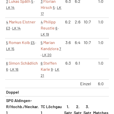
Lukas Späth
Florian
6:3
6:2
1:0
3
5
·
3
Hirsch
LK 14
5
·
LK
17
Markus Elstner
Philipp
6:2
2:6
10:7
1:0
4
4
Reustle
E3
·
LK 14
6
·
LK 19
Roman Kolb
Marian
3:6
6:4
10:7
1:0
5
E5
·
5
Kandziora
LK 15
7
·
LK 20
Simon Schädlich
Steffen
6:3
6:1
1:0
6
6
Karle
6
·
LK 16
9
·
LK
21
Einzel
6:0
1
Doppel
SPG Aldingen-
R/Hochb./Neckar.
TC Löchgau
1.
2.
3.
1
1
Satz
Satz
Satz
Matches
S