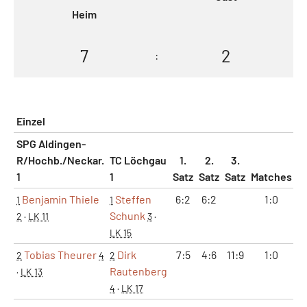
Heim
7
2
:
Einzel
SPG Aldingen-
R/Hochb./Neckar.
TC Löchgau
1.
2.
3.
1
1
Satz
Satz
Satz
Matches
S
Benjamin Thiele
Steffen
6:2
6:2
1:0
1
1
Schunk
2
·
LK 11
3
·
LK 15
Tobias Theurer
Dirk
7:5
4:6
11:9
1:0
2
4
2
Rautenberg
·
LK 13
4
·
LK 17