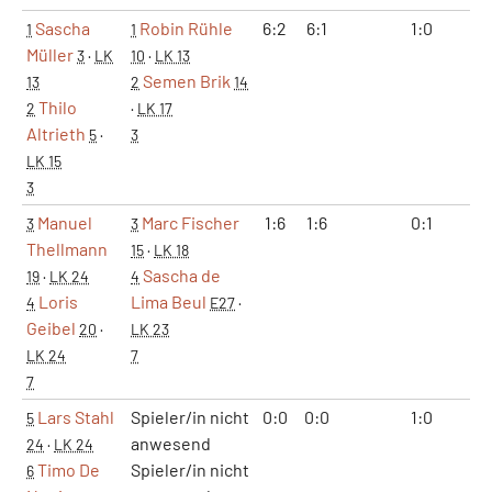
Sascha
Robin Rühle
6:2
6:1
1:0
2:
1
1
Müller
3
·
LK
10
·
LK 13
Semen Brik
13
2
14
Thilo
2
·
LK 17
Altrieth
5
·
3
LK 15
3
Manuel
Marc Fischer
1:6
1:6
0:1
0:
3
3
Thellmann
15
·
LK 18
Sascha de
19
·
LK 24
4
Loris
Lima Beul
4
E27
·
Geibel
20
·
LK 23
LK 24
7
7
Lars Stahl
Spieler/in nicht
0:0
0:0
1:0
2:
5
anwesend
24
·
LK 24
Timo De
Spieler/in nicht
6