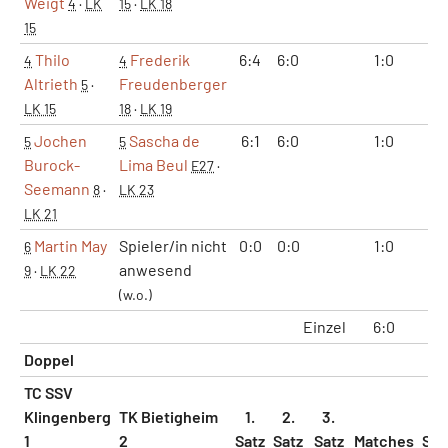
Weigt
4
·
LK
15
·
LK 18
15
Thilo
Frederik
6:4
6:0
1:0
2:
4
4
Altrieth
Freudenberger
5
·
LK 15
18
·
LK 19
Jochen
Sascha de
6:1
6:0
1:0
2:
5
5
Burock-
Lima Beul
E27
·
Seemann
8
·
LK 23
LK 21
Martin May
Spieler/in nicht
0:0
0:0
1:0
2:
6
anwesend
9
·
LK 22
(w.o.)
Einzel
6:0
12:
Doppel
TC SSV
Klingenberg
TK Bietigheim
1.
2.
3.
1
2
Satz
Satz
Satz
Matches
Sät