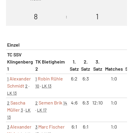
8
1
:
Einzel
TC SSV
Klingenberg
TK Bietigheim
1.
2.
3.
1
2
Satz
Satz
Satz
Matches
Sät
Alexander
Robin Rühle
6:2
6:3
1:0
2:
1
1
Schmidt
2
·
10
·
LK 13
LK 13
Sascha
Semen Brik
4:6
6:3
12:10
1:0
2:
2
2
14
Müller
3
·
LK
·
LK 17
13
Alexander
Marc Fischer
6:1
6:1
1:0
2:
3
3