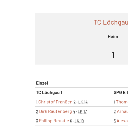
TC Löchgau
Heim
1
Einzel
TC Löchgau 1
SPG Er
Christof Franßen
Thoma
1
2
·
LK 14
1
Dirk Rautenberg
Arna
2
4
·
LK 17
2
Philipp Reustle
Alexa
3
6
·
LK 19
3