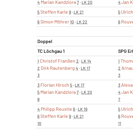
Marian Kandziora
Jan K
4
7
·
LK 20
4
Steffen Karle
Ulric
5
9
·
LK 21
5
Simon Möhrer
Rouv
6
10
·
LK 22
6
Doppel
TC Löchgau 1
SPG Er
Christof Franßen
Thoma
1
2
·
LK 14
1
Dirk Rautenberg
Arna
2
4
·
LK 17
2
3
3
Florian Hirsch
Alexa
3
5
·
LK 17
3
Marian Kandziora
Jan K
5
7
·
LK 20
4
8
7
Philipp Reustle
Ulric
4
6
·
LK 19
5
Steffen Karle
Rouv
6
9
·
LK 21
6
10
11