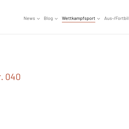
News
Blog
Wettkampfsport
Aus-/Fortbi
Submenu for "News"
Submenu for "Blog"
Submenu for "W
r. 040