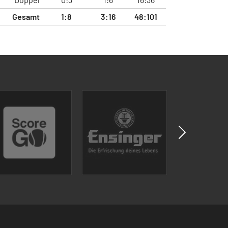
Gesamt
1:8
3:16
48:101