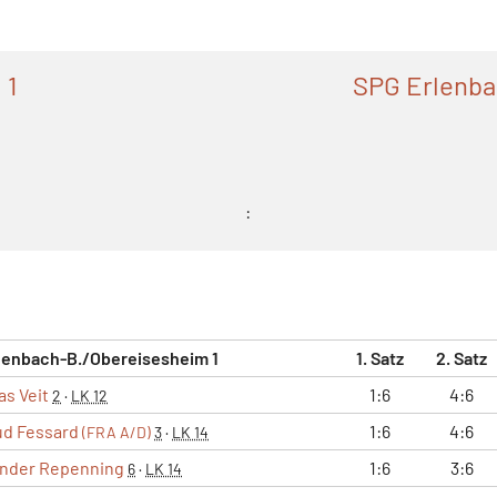
 1
SPG Erlenba
:
lenbach-B./Obereisesheim 1
1. Satz
2. Satz
s Veit
1:6
4:6
2
·
LK 12
ud Fessard
1:6
4:6
(FRA A/D)
3
·
LK 14
nder Repenning
1:6
3:6
6
·
LK 14