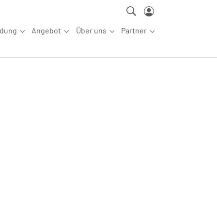
ldung
Angebot
Über uns
Partner
ettkampfsport"
Submenu for "Aus-/Fortbildung"
Submenu for "Angebot"
Submenu for "Über uns"
Submenu for "Partn