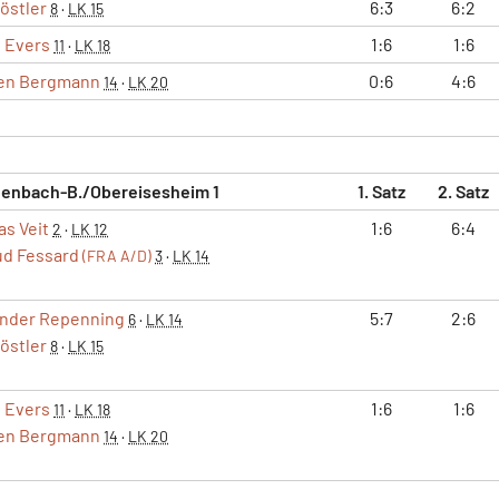
östler
6:3
6:2
8
·
LK 15
h Evers
1:6
1:6
11
·
LK 18
en Bergmann
0:6
4:6
14
·
LK 20
lenbach-B./Obereisesheim 1
1. Satz
2. Satz
s Veit
1:6
6:4
2
·
LK 12
ud Fessard
(FRA A/D)
3
·
LK 14
nder Repenning
5:7
2:6
6
·
LK 14
östler
8
·
LK 15
h Evers
1:6
1:6
11
·
LK 18
en Bergmann
14
·
LK 20