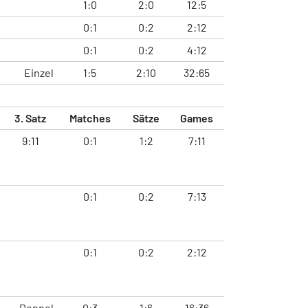
1:0
2:0
12:5
0:1
0:2
2:12
0:1
0:2
4:12
Einzel
1:5
2:10
32:65
3. Satz
Matches
Sätze
Games
9:11
0:1
1:2
7:11
0:1
0:2
7:13
0:1
0:2
2:12
Doppel
0:3
1:6
16:36