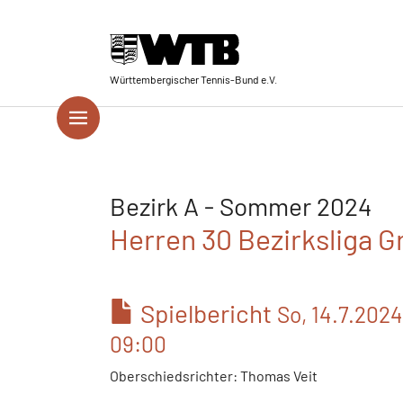
Skip to main navigation
Springe zum Seiteninhalt
Skip to page footer
Württembergischer Tennis-Bund e.V.
Bezirk A - Sommer 2024
Herren 30 Bezirksliga G
Spielbericht
So, 14.7.2024
09:00
Oberschiedsrichter: Thomas Veit