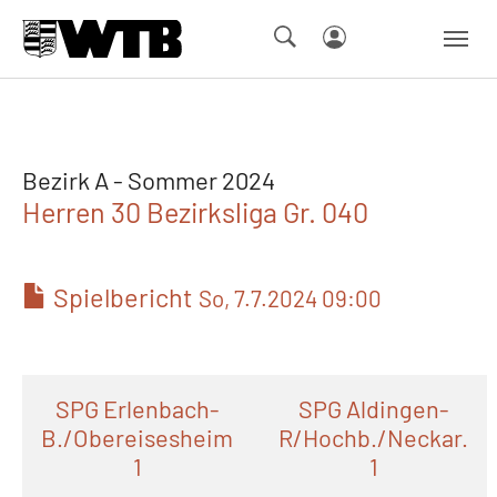
Skip to main navigation
Springe zum Seiteninhalt
Skip to page footer
Bezirk A - Sommer 2024
Herren 30 Bezirksliga Gr. 040
Spielbericht
So, 7.7.2024 09:00
SPG Erlenbach-
SPG Aldingen-
B./Obereisesheim
R/Hochb./Neckar.
1
1