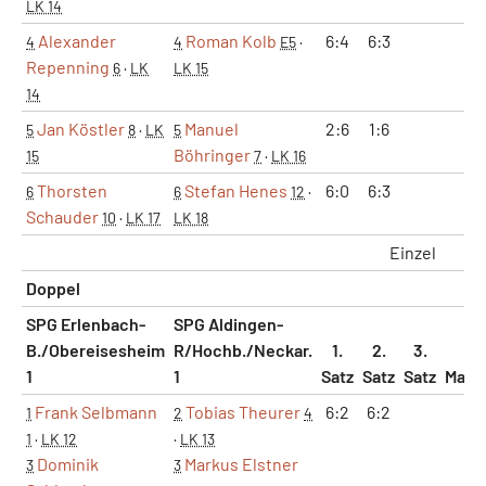
LK 14
Alexander
Roman Kolb
6:4
6:3
1:
4
4
E5
·
Repenning
6
·
LK
LK 15
14
Jan Köstler
Manuel
2:6
1:6
0:
5
8
·
LK
5
Böhringer
15
7
·
LK 16
Thorsten
Stefan Henes
6:0
6:3
1:
6
6
12
·
Schauder
10
·
LK 17
LK 18
Einzel
3:
Doppel
SPG Erlenbach-
SPG Aldingen-
B./Obereisesheim
R/Hochb./Neckar.
1.
2.
3.
1
1
Satz
Satz
Satz
Matc
Frank Selbmann
Tobias Theurer
6:2
6:2
1:
1
2
4
1
·
LK 12
·
LK 13
Dominik
Markus Elstner
3
3