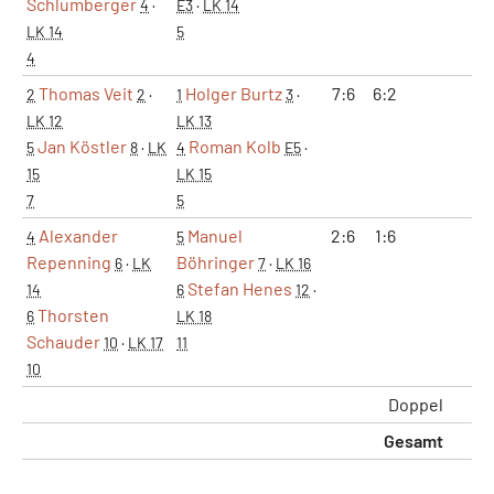
Schlumberger
4
·
E3
·
LK 14
LK 14
5
4
Thomas Veit
Holger Burtz
7:6
6:2
1:
2
2
·
1
3
·
LK 12
LK 13
Jan Köstler
Roman Kolb
5
8
·
LK
4
E5
·
15
LK 15
7
5
Alexander
Manuel
2:6
1:6
0:
4
5
Repenning
Böhringer
6
·
LK
7
·
LK 16
Stefan Henes
14
6
12
·
Thorsten
6
LK 18
Schauder
10
·
LK 17
11
10
Doppel
2:
Gesamt
5: