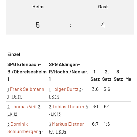
Heim
Gast
5
4
:
Einzel
SPG Erlenbach-
SPG Aldingen-
B./Obereisesheim
R/Hochb./Neckar.
1.
2.
3.
1
1
Satz
Satz
Satz
Matc
Frank Selbmann
Holger Burtz
3:6
3:6
0:
1
1
3
·
1
·
LK 12
LK 13
Thomas Veit
Tobias Theurer
6:1
6:1
1:
2
2
·
2
4
LK 12
·
LK 13
Dominik
Markus Elstner
6:7
1:6
0:
3
3
Schlumberger
4
·
E3
·
LK 14