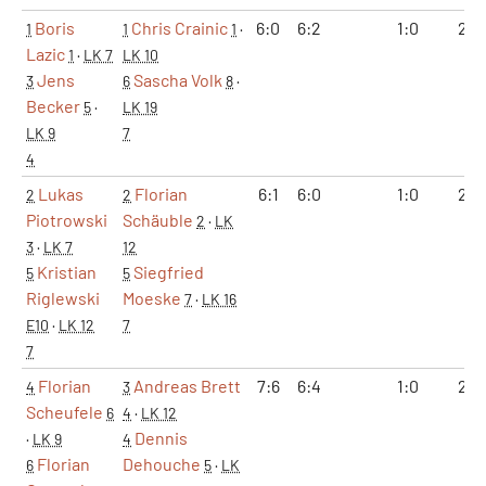
Boris
Chris Crainic
6:0
6:2
1:0
2:0
1
1
1
·
Lazic
1
·
LK 7
LK 10
Jens
Sascha Volk
3
6
8
·
Becker
5
·
LK 19
LK 9
7
4
Lukas
Florian
6:1
6:0
1:0
2:0
2
2
Piotrowski
Schäuble
2
·
LK
3
·
LK 7
12
Kristian
Siegfried
5
5
Riglewski
Moeske
7
·
LK 16
E10
·
LK 12
7
7
Florian
Andreas Brett
7:6
6:4
1:0
2:0
4
3
Scheufele
6
4
·
LK 12
Dennis
·
LK 9
4
Florian
Dehouche
6
5
·
LK