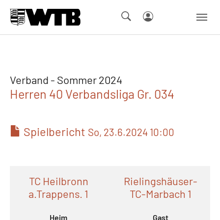
Skip to main navigation
Springe zum Seiteninhalt
Skip to page footer
Verband - Sommer 2024
Herren 40 Verbandsliga Gr. 034
Spielbericht
So, 23.6.2024 10:00
TC Heilbronn
Rielingshäuser-
a.Trappens. 1
TC-Marbach 1
Heim
Gast