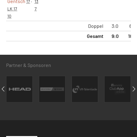
Gentsch
17
·
13
LK 17
7
10
Doppel
3:0
6:0
Gesamt
9:0
18:
Partner & Sponsoren