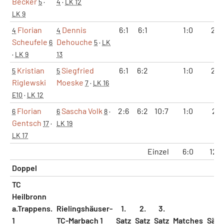
Becker
5
·
4
·
LK 12
LK 9
Florian
Dennis
6:1
6:1
1:0
2:0
4
4
Scheufele
Dehouche
6
5
·
LK
·
LK 9
13
Kristian
Siegfried
6:1
6:2
1:0
2:0
5
5
Riglewski
Moeske
7
·
LK 16
E10
·
LK 12
Florian
Sascha Volk
2:6
6:2
10:7
1:0
2:1
6
6
8
·
Gentsch
17
·
LK 19
LK 17
Einzel
6:0
12:2
Doppel
TC
Heilbronn
a.Trappens.
Rielingshäuser-
1.
2.
3.
1
TC-Marbach 1
Satz
Satz
Satz
Matches
Sätz