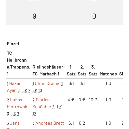
9
0
:
Einzel
TC
Heilbronn
a.Trappens.
Rielingshäuser-
1.
2.
3.
1
TC-Marbach 1
Satz
Satz
Satz
Matches
Sätz
Hakan
Chris Crainic
6:1
6:1
1:0
2:0
1
1
1
·
Ayan
2
·
LK 7
LK 10
Lukas
Florian
4:6
7:6
10:7
1:0
2:1
2
2
Piotrowski
Schäuble
2
·
LK
3
·
LK 7
12
Jens
Andreas Brett
6:1
6:2
1:0
2:0
3
3