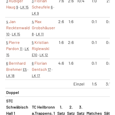
Rüdiger
Florian
7:6
2:6
10:4
1:0
2:1
3
3
Haug
Scheufele
9
·
LK 15
6
·
LK 9
Jan
Max
2:6
1:6
0:1
0:2
4
4
Recktenwald
Grobshäuser
10
·
LK 15
8
·
LK 11
Pierre
Kristian
1:6
2:6
0:1
0:2
5
5
Pardon
Riglewski
11
·
LK
15
E10
·
LK 12
Bernhard
Florian
4:6
1:6
0:1
0:2
6
6
Brehmer
Gentsch
E5
·
17
·
LK 18
LK 17
Einzel
1:5
3:11
Doppel
STC
Schwäbisch
TC Heilbronn
1.
2.
3.
Hall 1
a.Trappens. 1
Satz
Satz
Satz
Matches
Sätze