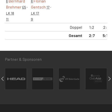
Bernhard
Florian
6
6
Brehmer
Gentsch
E5
·
17
·
LK 18
LK 17
11
9
Doppel
1:2
2:4
Gesamt
2:7
5:15
Partner & Sponsoren