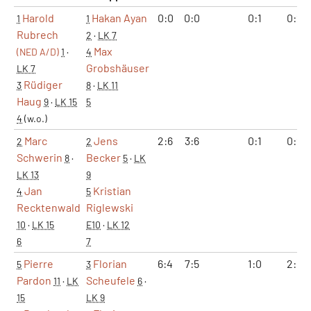
Harold
Hakan Ayan
0:0
0:0
0:1
0:2
1
1
Rubrech
2
·
LK 7
Max
(NED A/D)
1
·
4
Grobshäuser
LK 7
Rüdiger
3
8
·
LK 11
Haug
9
·
LK 15
5
4
(w.o.)
Marc
Jens
2:6
3:6
0:1
0:2
2
2
Schwerin
Becker
8
·
5
·
LK
LK 13
9
Jan
Kristian
4
5
Recktenwald
Riglewski
10
·
LK 15
E10
·
LK 12
6
7
Pierre
Florian
6:4
7:5
1:0
2:0
5
3
Pardon
Scheufele
11
·
LK
6
·
15
LK 9