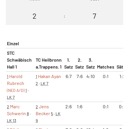
2
7
:
Einzel
STC
Schwäbisch
TC Heilbronn
1.
2.
3.
Hall 1
a.Trappens. 1
Satz
Satz
Satz
Matches
Sätze
Harold
Hakan Ayan
6:7
7:6
4:10
0:1
1:2
1
1
Rubrech
2
·
LK 7
(NED A/D)
1
·
LK 7
Marc
Jens
2:6
1:6
0:1
0:2
2
2
Schwerin
Becker
8
·
5
·
LK
LK 13
9