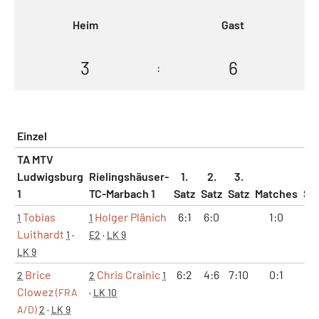
Heim
Gast
3
6
:
Einzel
TA MTV
Ludwigsburg
Rielingshäuser-
1.
2.
3.
1
TC-Marbach 1
Satz
Satz
Satz
Matches
Sä
Tobias
Holger Plänich
6:1
6:0
1:0
2
1
1
Luithardt
1
·
E2
·
LK 9
LK 9
Brice
Chris Crainic
6:2
4:6
7:10
0:1
1
2
2
1
Clowez
(FRA
·
LK 10
A/D)
2
·
LK 9