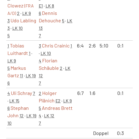
Clowez
(FRA
E1
·
LK 8
Dennis
A/D)
2
·
LK 9
6
Udo Labling
Dehouche
3
5
·
LK
3
·
LK 10
13
5
7
Tobias
Chris Crainic
6:4
2:6
5:10
0:1
1
1
3
1
Luithardt
1
·
·
LK 10
Florian
LK 9
4
Markus
Schäuble
5
2
·
LK
Gartz
11
·
LK 19
12
6
7
Uli Schray
Holger
6:7
1:6
0:1
0
4
7
2
Plänich
·
LK 15
E2
·
LK 9
Stephan
Andreas Brett
6
5
John
12
·
LK 19
4
·
LK 12
10
7
Doppel
0:3
1