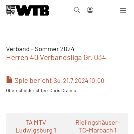
Skip to main navigation
Springe zum Seiteninhalt
Skip to page footer
Verband - Sommer 2024
Herren 40 Verbandsliga Gr. 034
Spielbericht
So, 21.7.2024 10:00
Oberschiedsrichter: Chris Crainic
TA MTV
Rielingshäuser-
Ludwigsburg 1
TC-Marbach 1