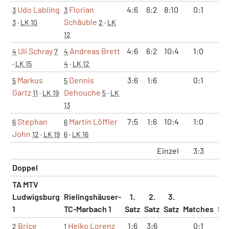
Udo Labling
Florian
4:6
6:2
8:10
0:1
1
3
3
Schäuble
3
·
LK 10
2
·
LK
12
Uli Schray
Andreas Brett
4:6
6:2
10:4
1:0
2
4
7
4
·
LK 15
4
·
LK 12
Markus
Dennis
3:6
1:6
0:1
0
5
5
Gartz
Dehouche
11
·
LK 19
5
·
LK
13
Stephan
Martin Löffler
7:5
1:6
10:4
1:0
2
6
6
John
12
·
LK 19
6
·
LK 16
Einzel
3:3
8
Doppel
TA MTV
Ludwigsburg
Rielingshäuser-
1.
2.
3.
1
TC-Marbach 1
Satz
Satz
Satz
Matches
Sä
Brice
Heiko Lorenz
1:6
3:6
0:1
0
2
1