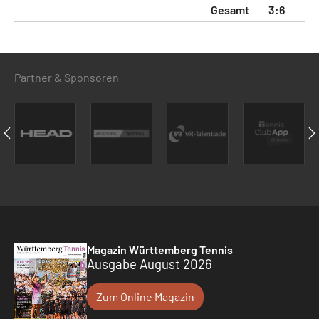
Gesamt
3:6
9:
Partner & Sponsoren
Magazin Württemberg Tennis
Ausgabe August 2026
Zum Online Magazin