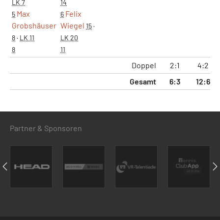
LK 7
14
Max
Felix
5
6
Grobshäuser
Wiegel
15
·
8
·
LK 11
LK 20
8
11
Doppel
2:1
4:2
Gesamt
6:3
12:6
Partner & Sponsoren