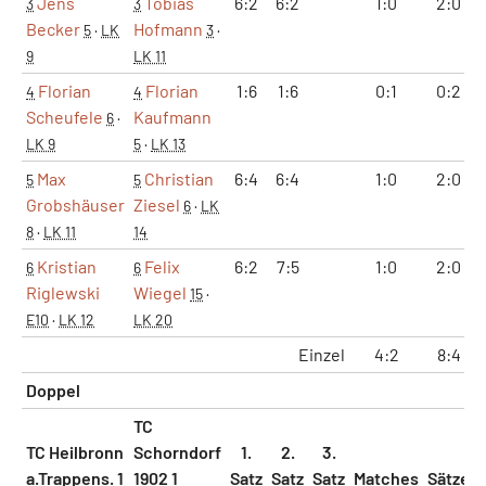
Jens
Tobias
6:2
6:2
1:0
2:0
3
3
Becker
Hofmann
5
·
LK
3
·
9
LK 11
Florian
Florian
1:6
1:6
0:1
0:2
4
4
Scheufele
Kaufmann
6
·
LK 9
5
·
LK 13
Max
Christian
6:4
6:4
1:0
2:0
5
5
Grobshäuser
Ziesel
6
·
LK
8
·
LK 11
14
Kristian
Felix
6:2
7:5
1:0
2:0
6
6
Riglewski
Wiegel
15
·
E10
·
LK 12
LK 20
Einzel
4:2
8:4
Doppel
TC
TC Heilbronn
Schorndorf
1.
2.
3.
a.Trappens. 1
1902 1
Satz
Satz
Satz
Matches
Sätze