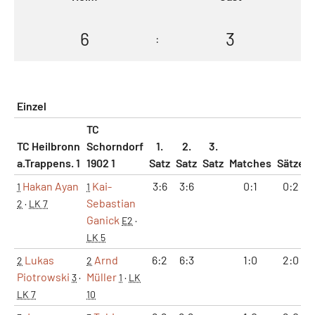
6
3
:
Einzel
TC
TC Heilbronn
Schorndorf
1.
2.
3.
a.Trappens. 1
1902 1
Satz
Satz
Satz
Matches
Sätze
Hakan Ayan
Kai-
3:6
3:6
0:1
0:2
1
1
Sebastian
2
·
LK 7
Ganick
E2
·
LK 5
Lukas
Arnd
6:2
6:3
1:0
2:0
2
2
Piotrowski
Müller
3
·
1
·
LK
LK 7
10