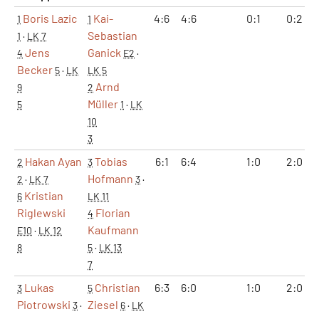
Boris Lazic
Kai-
4:6
4:6
0:1
0:2
1
1
Sebastian
1
·
LK 7
Jens
Ganick
4
E2
·
Becker
5
·
LK
LK 5
Arnd
9
2
Müller
5
1
·
LK
10
3
Hakan Ayan
Tobias
6:1
6:4
1:0
2:0
2
3
Hofmann
2
·
LK 7
3
·
Kristian
6
LK 11
Riglewski
Florian
4
Kaufmann
E10
·
LK 12
8
5
·
LK 13
7
Lukas
Christian
6:3
6:0
1:0
2:0
3
5
Piotrowski
Ziesel
3
·
6
·
LK