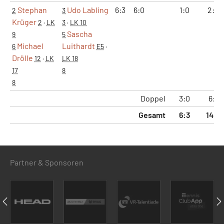
Stephan
Udo Labling
6:3
6:0
1:0
2:0
2
3
Krüger
2
·
LK
3
·
LK 10
Sascha
9
5
Michael
Luithardt
6
E5
·
Drölle
12
·
LK
LK 18
17
8
8
Doppel
3:0
6:1
Gesamt
6:3
14:7
Partner & Sponsoren