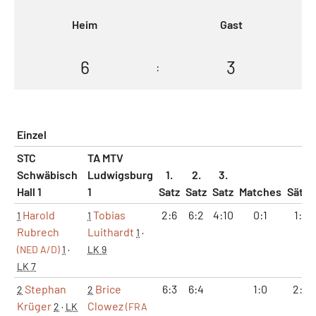
Heim
Gast
6
3
:
Einzel
STC
TA MTV
Schwäbisch
Ludwigsburg
1.
2.
3.
Hall 1
1
Satz
Satz
Satz
Matches
Sätze
Harold
Tobias
2:6
6:2
4:10
0:1
1:2
1
1
Rubrech
Luithardt
1
·
(NED A/D)
1
·
LK 9
LK 7
Stephan
Brice
6:3
6:4
1:0
2:0
2
2
Krüger
Clowez
2
·
LK
(FRA