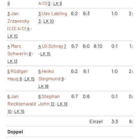
9
A/D)
2
·
LK 9
Jan
Udo Labling
6:2
6:3
1:0
2:0
3
3
Zrzavecky
3
·
LK 10
(CZE A/D)
4
·
LK 10
Marc
Uli Schray
6:7
6:0
8:10
0:1
1:2
4
4
7
Schwerin
8
·
·
LK 15
LK 13
Rüdiger
Heiko
6:2
6:1
1:0
2:0
5
5
Haug
Siegmund
9
·
LK 15
9
·
LK 18
Jan
Stephan
6:7
0:6
0:1
0:2
6
6
Recktenwald
John
12
·
LK 19
10
·
LK 15
Einzel
3:3
8:6
Doppel