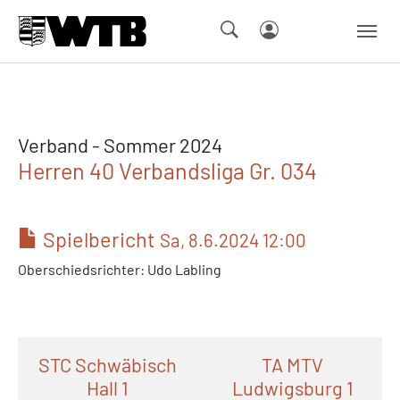
Skip to main navigation
Springe zum Seiteninhalt
Skip to page footer
Verband - Sommer 2024
Herren 40 Verbandsliga Gr. 034
Spielbericht
Sa, 8.6.2024 12:00
Oberschiedsrichter: Udo Labling
STC Schwäbisch
TA MTV
Hall 1
Ludwigsburg 1