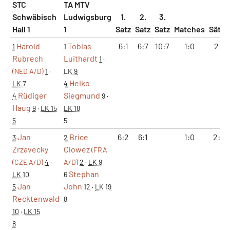
STC
TA MTV
Schwäbisch
Ludwigsburg
1.
2.
3.
Hall 1
1
Satz
Satz
Satz
Matches
Sätze
Harold
Tobias
6:1
6:7
10:7
1:0
2:1
1
1
Rubrech
Luithardt
1
·
(NED A/D)
1
·
LK 9
Heiko
LK 7
4
Rüdiger
Siegmund
4
9
·
Haug
9
·
LK 15
LK 18
5
5
Jan
Brice
6:2
6:1
1:0
2:0
3
2
Zrzavecky
Clowez
(FRA
(CZE A/D)
4
·
A/D)
2
·
LK 9
Stephan
LK 10
6
Jan
John
5
12
·
LK 19
Recktenwald
8
10
·
LK 15
8