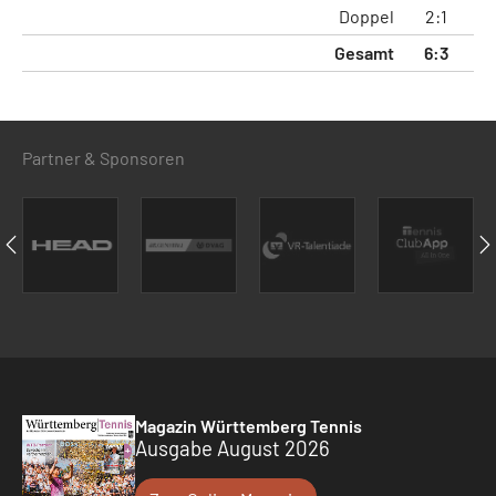
Doppel
2:1
5
Gesamt
6:3
1
Partner & Sponsoren
Magazin Württemberg Tennis
Ausgabe August 2026