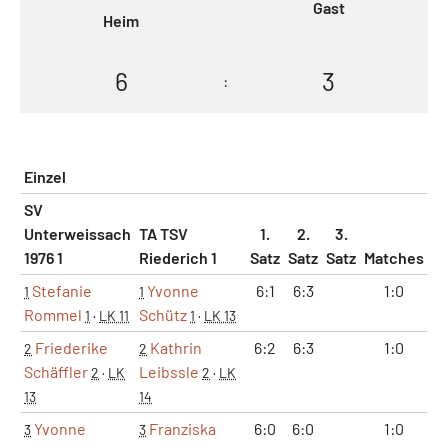
Gast
Heim
6
3
:
Einzel
SV
Unterweissach
TA TSV
1.
2.
3.
1976 1
Riederich 1
Satz
Satz
Satz
Matches
Sä
Stefanie
Yvonne
6:1
6:3
1:0
2
1
1
Rommel
Schütz
1
·
LK 11
1
·
LK 13
Friederike
Kathrin
6:2
6:3
1:0
2
2
2
Schäffler
Leibssle
2
·
LK
2
·
LK
13
14
Yvonne
Franziska
6:0
6:0
1:0
2
3
3