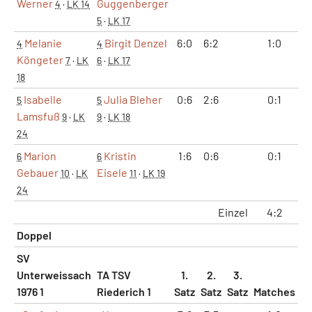
Werner
Guggenberger
4
·
LK 14
5
·
LK 17
Melanie
Birgit Denzel
6:0
6:2
1:0
2
4
4
Köngeter
7
·
LK
6
·
LK 17
18
Isabelle
Julia Bleher
0:6
2:6
0:1
0
5
5
Lamsfuß
9
·
LK
9
·
LK 18
24
Marion
Kristin
1:6
0:6
0:1
0
6
6
Gebauer
Eisele
10
·
LK
11
·
LK 19
24
Einzel
4:2
8
Doppel
SV
Unterweissach
TA TSV
1.
2.
3.
1976 1
Riederich 1
Satz
Satz
Satz
Matches
Sä