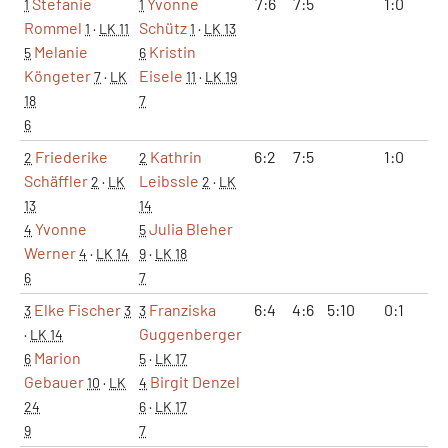
Stefanie
Yvonne
7:6
7:5
1:0
2
1
1
Rommel
Schütz
1
·
LK 11
1
·
LK 13
Melanie
Kristin
5
6
Köngeter
Eisele
7
·
LK
11
·
LK 19
18
7
6
Friederike
Kathrin
6:2
7:5
1:0
2
2
2
Schäffler
Leibssle
2
·
LK
2
·
LK
13
14
Yvonne
Julia Bleher
4
5
Werner
4
·
LK 14
9
·
LK 18
6
7
Elke Fischer
Franziska
6:4
4:6
5:10
0:1
3
3
3
Guggenberger
·
LK 14
Marion
6
5
·
LK 17
Gebauer
Birgit Denzel
10
·
LK
4
24
6
·
LK 17
9
7