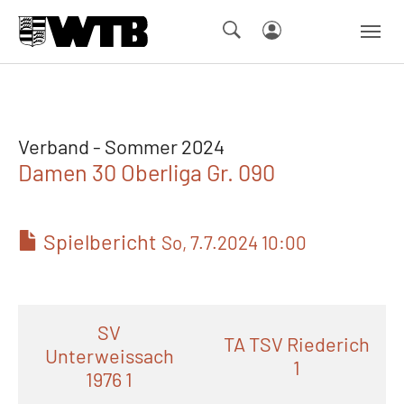
Skip to main navigation
Springe zum Seiteninhalt
Skip to page footer
Verband - Sommer 2024
Damen 30 Oberliga Gr. 090
Spielbericht
So, 7.7.2024 10:00
SV
TA TSV Riederich
Unterweissach
1
1976 1