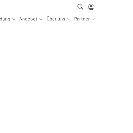
ldung
Angebot
Über uns
Partner
ettkampfsport"
Submenu for "Aus-/Fortbildung"
Submenu for "Angebot"
Submenu for "Über uns"
Submenu for "Partn