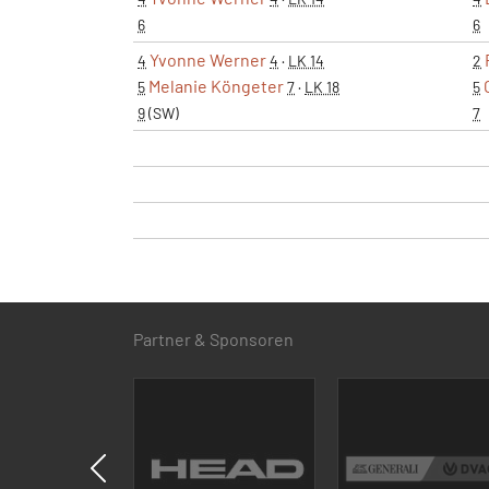
6
6
Yvonne Werner
4
4
·
LK 14
2
Melanie Köngeter
5
7
·
LK 18
5
9
(SW)
7
Partner & Sponsoren