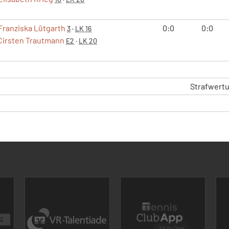
Franziska Lütgarth
0:0
0:0
3
·
LK 16
Cirsten Trautmann
E2
·
LK 20
Strafwert