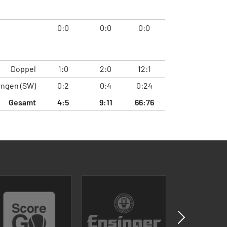
0:0
0:0
0:0
Doppel
1:0
2:0
12:1
ungen (SW)
0:2
0:4
0:24
Gesamt
4:5
9:11
66:76