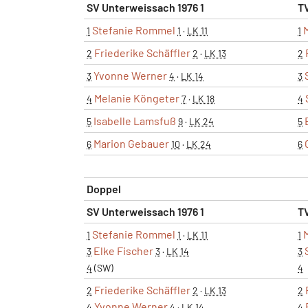
SV Unterweissach 1976 1
T
Stefanie Rommel
1
1
·
LK 11
1
Friederike Schäffler
2
2
·
LK 13
2
Yvonne Werner
3
4
·
LK 14
3
Melanie Köngeter
4
7
·
LK 18
4
Isabelle Lamsfuß
5
9
·
LK 24
5
Marion Gebauer
6
10
·
LK 24
6
Doppel
SV Unterweissach 1976 1
T
Stefanie Rommel
1
1
·
LK 11
1
Elke Fischer
3
3
·
LK 14
3
4
(SW)
4
Friederike Schäffler
2
2
·
LK 13
2
Yvonne Werner
4
4
·
LK 14
4