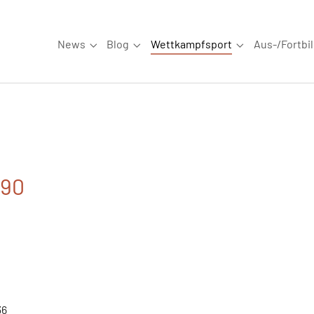
News
Blog
Wettkampfsport
Aus-/Fortbi
Submenu for "News"
Submenu for "Blog"
Submenu for "W
090
36