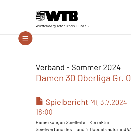
Skip to main navigation
Springe zum Seiteninhalt
Skip to page footer
Württembergischer Tennis-Bund e.V.
Verband - Sommer 2024
Damen 30 Oberliga Gr. 
Spielbericht
Mi, 3.7.2024
18:00
Bemerkungen Spielleiter: Korrektur
Spielwertung des 1. und 3. Doppels aufgrund §