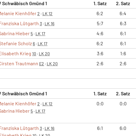
V Schwäbisch Gmünd 1
1. Satz
2. Satz
Melanie Kienhöfer
6:2
6:4
2
·
LK 12
Franziska Lütgarth
5:7
6:3
3
·
LK 16
Sabrina Hieber
4:6
6:1
5
·
LK 17
Stefanie Scholz
6:2
6:1
6
·
LK 17
Elisabeth Krieg
3:6
1:6
10
·
LK 20
Cirsten Trautmann
2:6
2:6
E2
·
LK 20
V Schwäbisch Gmünd 1
1. Satz
2. Satz
Melanie Kienhöfer
0:0
0:0
2
·
LK 12
Sabrina Hieber
5
·
LK 17
Franziska Lütgarth
6:1
6:0
3
·
LK 16
Elisabeth Krieg
10
·
LK 20