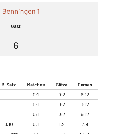
 Benningen 1
Gast
6
3. Satz
Matches
Sätze
Games
0:1
0:2
6:12
0:1
0:2
0:12
0:1
0:2
5:12
6:10
0:1
1:2
7:9
Einzel
0:4
1:8
18:45