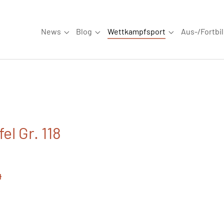
News
Blog
Wettkampfsport
Aus-/Fortbi
Submenu for "News"
Submenu for "Blog"
Submenu for "W
l Gr. 118
4