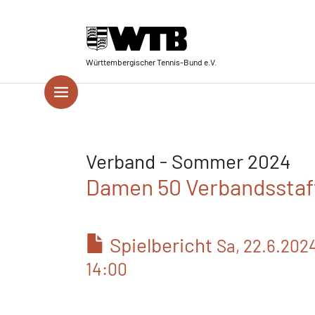
Skip to main navigation
Springe zum Seiteninhalt
Skip to page footer
Württembergischer Tennis-Bund e.V.
Verband - Sommer 2024
Damen 50 Verbandsstaffe
Spielbericht
Sa, 22.6.202
14:00