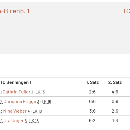
Birenb. 1
TC
:
TC Benningen 1
1. Satz
2. Satz
Cathrin Füller
2:6
4:6
1
1
·
LK 13
Christina Frigge
0:6
0:6
2
3
·
LK 16
Nina Weber
3:6
2:6
3
4
·
LK 18
Uta Unger
6:2
1:6
4
6
·
LK 18