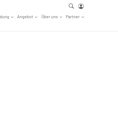
ldung
Angebot
Über uns
Partner
ettkampfsport"
Submenu for "Aus-/Fortbildung"
Submenu for "Angebot"
Submenu for "Über uns"
Submenu for "Partn