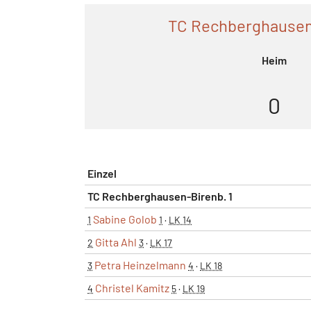
TC Rechberghausen-
Heim
0
Einzel
TC Rechberghausen-Birenb. 1
Sabine Golob
1
1
·
LK 14
Gitta Ahl
2
3
·
LK 17
Petra Heinzelmann
3
4
·
LK 18
Christel Kamitz
4
5
·
LK 19