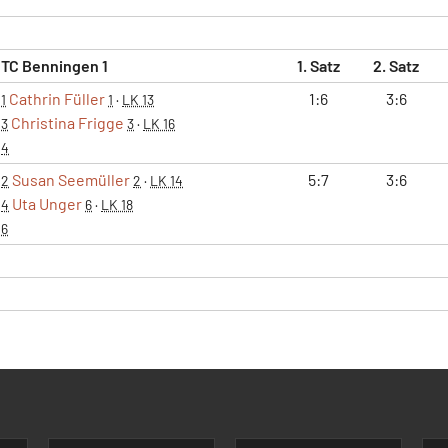
TC Benningen 1
1. Satz
2. Satz
Cathrin Füller
1:6
3:6
1
1
·
LK 13
Christina Frigge
3
3
·
LK 16
4
Susan Seemüller
5:7
3:6
2
2
·
LK 14
Uta Unger
4
6
·
LK 18
6