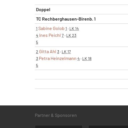
Doppel
TC Rechberghausen-Birenb. 1
Sabine Golob
1
1
·
LK 14
Ines Peichl
4
7
·
LK 23
5
Gitta Ahl
2
3
·
LK 17
Petra Heinzelmann
3
4
·
LK 18
5
Partner & Sponsoren