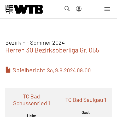
Skip to main navigation
Springe zum Seiteninhalt
Skip to page footer
Bezirk F - Sommer 2024
Herren 30 Bezirksoberliga Gr. 055
Spielbericht
So, 9.6.2024 09:00
TC Bad
TC Bad Saulgau 1
Schussenried 1
Gast
Heim