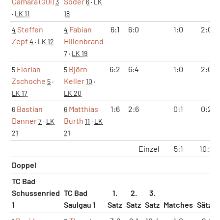
Camara
Söder
(GUI)
3
6
·
LK
·
LK 11
18
Steffen
Fabian
6:1
6:0
1:0
2:0
4
4
Zepf
Hillenbrand
4
·
LK 12
7
·
LK 19
Florian
Björn
6:2
6:4
1:0
2:0
5
5
Zschoche
Keller
5
·
10
·
LK 17
LK 20
Bastian
Matthias
1:6
2:6
0:1
0:2
6
6
Danner
Burth
7
·
LK
11
·
LK
21
21
Einzel
5:1
10:2
Doppel
TC Bad
Schussenried
TC Bad
1.
2.
3.
1
Saulgau 1
Satz
Satz
Satz
Matches
Sätze