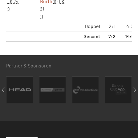
Burth
LK 24
11
·
LK
9
21
11
Doppel
2:1
4:3
Gesamt
7:2
14:5
Partner & Sponsoren