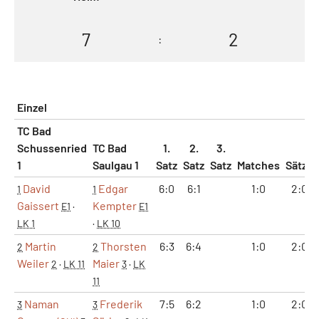
7
2
:
Einzel
TC Bad
Schussenried
TC Bad
1.
2.
3.
1
Saulgau 1
Satz
Satz
Satz
Matches
Sätze
David
Edgar
6:0
6:1
1:0
2:0
1
1
Gaissert
Kempter
E1
·
E1
LK 1
·
LK 10
Martin
Thorsten
6:3
6:4
1:0
2:0
2
2
Weiler
Maier
2
·
LK 11
3
·
LK
11
Naman
Frederik
7:5
6:2
1:0
2:0
3
3