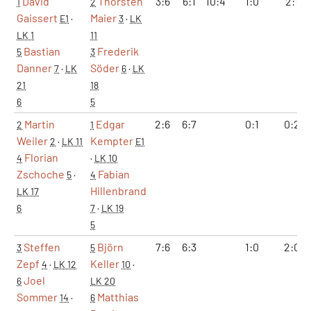
David
Thorsten
3:6
6:1
10:4
1:0
2:1
1
2
Gaissert
Maier
E1
·
3
·
LK
LK 1
11
Bastian
Frederik
5
3
Danner
Söder
7
·
LK
6
·
LK
21
18
6
5
Martin
Edgar
2:6
6:7
0:1
0:2
2
1
Weiler
Kempter
2
·
LK 11
E1
Florian
4
·
LK 10
Zschoche
Fabian
5
·
4
Hillenbrand
LK 17
6
7
·
LK 19
5
Steffen
Björn
7:6
6:3
1:0
2:0
3
5
Zepf
Keller
4
·
LK 12
10
·
Joel
6
LK 20
Sommer
Matthias
14
·
6